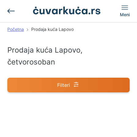
Meni
Početna
Prodaja kuća Lapovo
Prodaja kuća Lapovo,
četvorosoban
Filteri