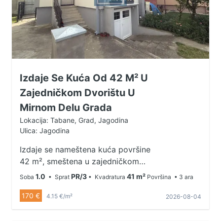
Izdaje Se Kuća Od 42 M² U
Zajedničkom Dvorištu U
Mirnom Delu Grada
Lokacija: Tabane, Grad, Jagodina
Ulica: Jagodina
Izdaje se nameštena kuća površine
42 m², smeštena u zajedničkom
dvorištu u mirnom kraju grada.
1.0
PR/3
41 m²
Soba
• Sprat
• Kvadratura
Površina
• 3 ara
Kuća se sastoji od spavaće sobe,
170 €
dnevne sobe, kuhinje i kupatila.
4.15 €/m²
2026-08-04
Idealna je za jednu osobu ili par
koji traže mirno i prijatno mesto za