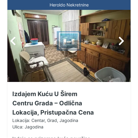
Heroldo Nekretnine
život. Nalazi se u tihoj i prijatnoj
ulici, sa brzom povezanošću sa
svim važnim sadržajima u gradu.
Za više informacija i zakazivanje
gledanja: 065/8222-442 – Bojan
065/8222-441 035/8222-441
Izdajem Kuću U Širem
Centru Grada – Odlična
Lokacija, Pristupačna Cena
Lokacija: Centar, Grad, Jagodina
Ulica: Jagodina