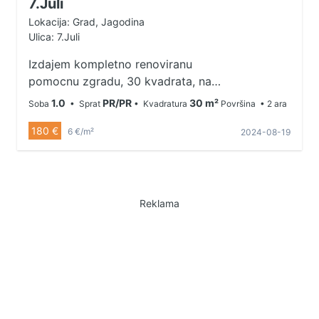
7.Juli
Lokacija: Grad, Jagodina
Ulica: 7.Juli
Izdajem kompletno renoviranu
pomocnu zgradu, 30 kvadrata, na
5 minuta od Uciteljskog fakulteta,
1.0
PR/PR
30 m²
Soba
• Sprat
• Kvadratura
Površina
• 2 ara
na 3 minuta od bolnice i na 5
180 €
minuta od centra grada. Grejanje
6 €/m²
2024-08-19
na struju, inverter klima, internet,
interfon, kamere. Pogodna za 2
studentkinje ili ucenice. Depozit
obavezan u visini jedne kirije.
Reklama