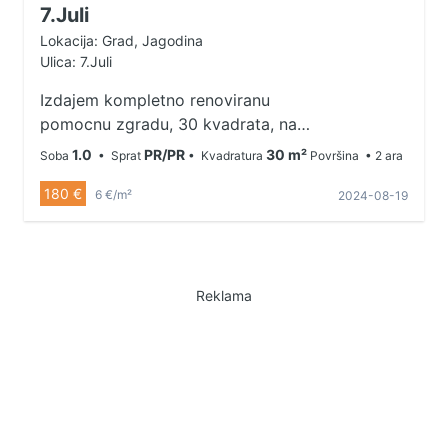
7.Juli
Lokacija: Grad, Jagodina
Ulica: 7.Juli
Izdajem kompletno renoviranu
pomocnu zgradu, 30 kvadrata, na
5 minuta od Uciteljskog fakulteta,
1.0
PR/PR
30 m²
Soba
• Sprat
• Kvadratura
Površina
• 2 ara
na 3 minuta od bolnice i na 5
180 €
minuta od centra grada. Grejanje
6 €/m²
2024-08-19
na struju, inverter klima, internet,
interfon, kamere. Pogodna za 2
studentkinje ili ucenice. Depozit
obavezan u visini jedne kirije.
Reklama