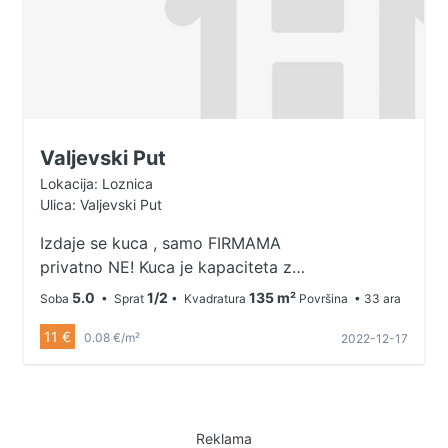
Valjevski Put
Lokacija: Loznica
Ulica: Valjevski Put
Izdaje se kuca , samo FIRMAMA
privatno NE! Kuca je kapaciteta za
20 osoba. Izdaje se kuca sa 5 soba
5.0
1/2
135 m²
Soba
• Sprat
• Kvadratura
Površina
• 33 ara
,2 kupatila ,kompletna kuhinja
11 €
.Kuca se izdaje FIRMAMA ZA
0.08 €/m²
2022-12-17
RADNIKE,privatno NE.Sobe su
namestene specijalno za radnike,sa
ormarima koji poseduju svaki svoj
kljuc.Kuca je tek(renovirana)sa
Reklama