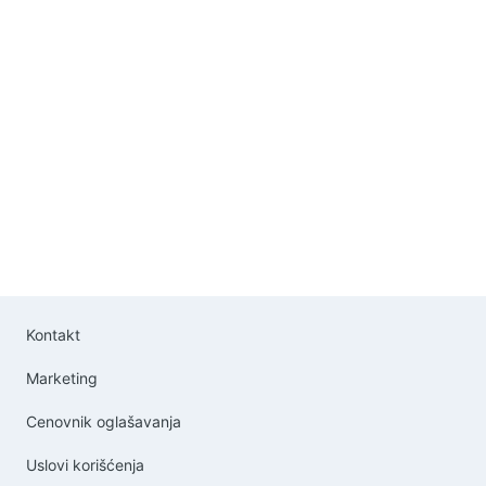
velikom terasom,Balkonom, bazen
.Za vise informacija pozovite na
telefon +381665280953
Kontakt
Marketing
Cenovnik oglašavanja
Uslovi korišćenja