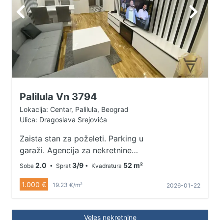
Palilula Vn 3794
Lokacija: Centar, Palilula, Beograd
Ulica: Dragoslava Srejovića
Zaista stan za poželeti. Parking u
garaži. Agencija za nekretnine
Veles broj u registru posrednika
2.0
3/9
52 m²
Soba
• Sprat
• Kvadratura
1149 Agencijska provizija 50%*
1.000 €
Način plaćanja:
19.23 €/m²
2026-01-22
kirija+depozit+ag.provizija
Veles nekretnine