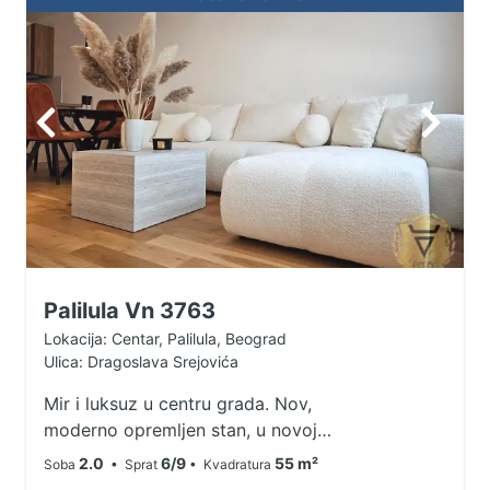
Palilula Vn 3763
Lokacija: Centar, Palilula, Beograd
Ulica: Dragoslava Srejovića
Mir i luksuz u centru grada. Nov,
moderno opremljen stan, u novoj
zgradi u prelepom kompleksu
2.0
6/9
55 m²
Soba
• Sprat
• Kvadratura
"Pionir Palace" sa prelepim