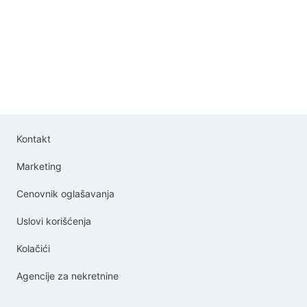
posrednika 1149 Agencijska
provizija 50%* Način plaćanja:
kirija+depozit+ag.provizija
Kontakt
Marketing
Cenovnik oglašavanja
Uslovi korišćenja
Kolačići
Agencije za nekretnine