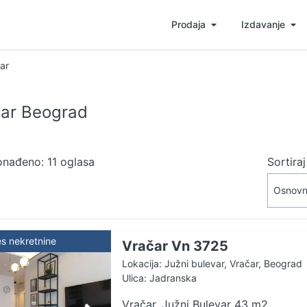
Prodaja
Izdavanje
ar
čar Beograd
onađeno: 11 oglasa
Sortira
es nekretnine
Vračar Vn 3725
Lokacija: Južni bulevar, Vračar, Beograd
Ulica: Jadranska
Vračar, Južni Bulevar 43 m2,