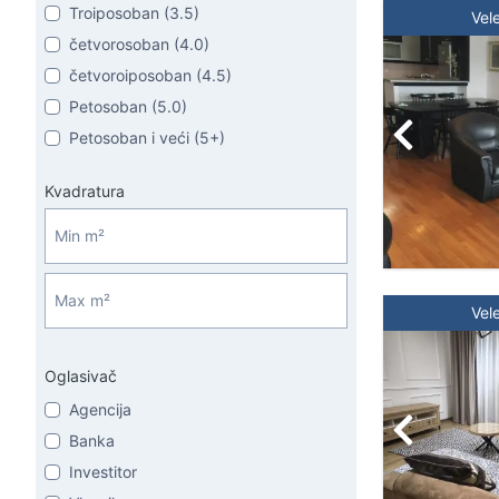
Troiposoban (3.5)
Vel
četvorosoban (4.0)
četvoroiposoban (4.5)
Petosoban (5.0)
Petosoban i veći (5+)
Kvadratura
Vel
Oglasivač
Agencija
Banka
Investitor