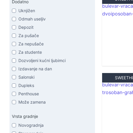
Dodatno
Uknjižen
Odmah useljiv
Depozit
Za pušače
Za nepušače
Za studente
Dozvoljeni kućni ljubimci
Izdavanje na dan
Salonski
SWEETH
Dupleks
Penthouse
Može zamena
Vrsta gradnje
Novogradnja