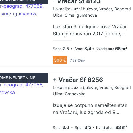
- Vračar Sf 8123
garazu, pa se uz ovaj stan mogu
Lokacija: Južni bulevar, Vračar, Beograd
dobiti 1 ili 2 parking mesta uz
Ulica: Sime Igumanova
doplatu. AG PROVIZIJA 50%
Lux stan Sime Igumanova Vračar,
Stan je renoviran 2017 godine,
trosoban, parking mesto ispred
zgrade, miran kraj povezan
2.5
3/4
66 m²
Soba
• Sprat
• Kvadratura
autobuskim linijama sa svim
500 €
7.58 €/m²
delovima grada, blizu vrtići, škole,
zdravstveni fakulteti, krug bolnica,
hitna pomoć AG PROVIZIJA 50%
OME NEKRETNINE
+ Vračar Sf 8256
Lokacija: Južni bulevar, Vračar, Beograd
Ulica: Grahovska
Izdaje se potpuno namešten stan
na Vračaru, lux zgrada od 8
stanova. Stan se nalazi na
poslednjem, trećem spratu,
3.0
3/3
83 m²
Soba
• Sprat
• Kvadratura