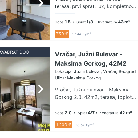
terasa, prvi sprat, lux, kompletno
opremljen, moguca doplata za
parking mesto sa barijerom na
1.5
1/8
43 m²
Soba
• Sprat
• Kvadratura
daljinski. Agencija za nekretnine
750 €
17.44 €/m²
Veles broj u registru posrednika
1149 Agencijska provizija 50%*
Način plaćanja:
KVADRAT DOO
Vračar, Južni Bulevar -
kirija+depozit+ag.provizija
Maksima Gorkog, 42M2
Lokacija: Južni bulevar, Vračar, Beograd
Ulica: Maksima Gorkog
Vračar, Južni bulevar - Maksima
Gorkog 2.0, 42m2, terasa, toplotne
pumpe/podno, lift, 4/7, telefon,
interfon Izdaje se luksuzan
2.0
4/7
42 m²
Soba
• Sprat
• Kvadratura
dvosoban stan u ulici Maksima
1.200 €
28.57 €/m²
Gorkog, smešten na četvrtom
spratu zgrade sa liftom. Stan je