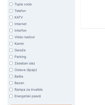
Topla voda
Telefon
KATV
Internet
Interfon
Video nadzor
Kamin
Garaža
Parking
Zaseban ulaz
Ostava (špajz)
Bašta
Bazen
Rampa za invalide
Energetski pasoš