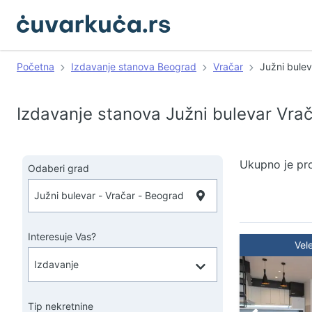
Početna
Izdavanje stanova Beograd
Vračar
Južni bulev
Izdavanje stanova Južni bulevar Vra
Ukupno je pr
Odaberi grad
Interesuje Vas?
Vel
Tip nekretnine