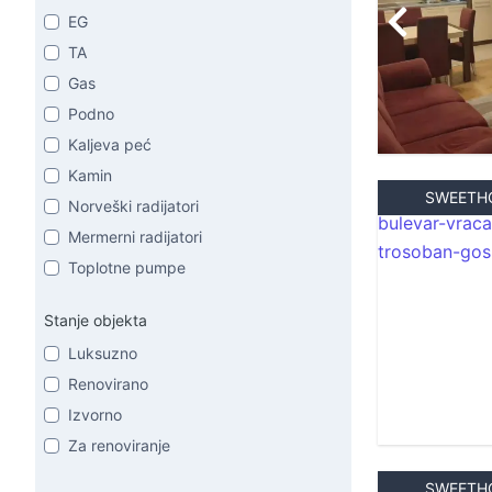
EG
TA
Gas
Podno
Kaljeva peć
Kamin
SWEETH
Norveški radijatori
Mermerni radijatori
Toplotne pumpe
Stanje objekta
Luksuzno
Renovirano
Izvorno
Za renoviranje
SWEETH