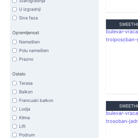
Starogradnja
U izgradnji
Siva faza
SWEETH
Opremljenost
Namešten
Polu namešten
Prazno
Ostalo
Terasa
Balkon
Francuski balkon
SWEETH
Lodja
Klima
Lift
Podrum