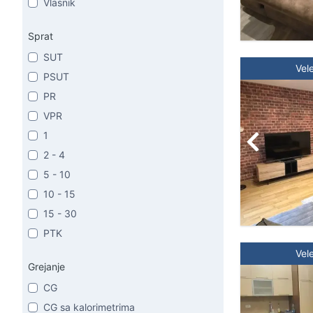
Vlasnik
Sprat
SUT
Vel
PSUT
PR
VPR
1
2 - 4
5 - 10
10 - 15
15 - 30
PTK
Vel
Grejanje
CG
CG sa kalorimetrima