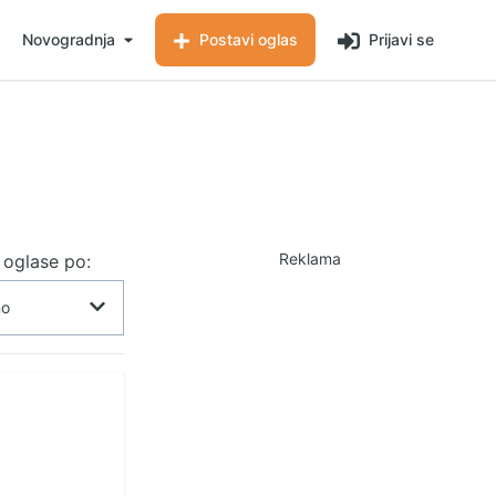
Novogradnja
Postavi oglas
Prijavi se
Reklama
j oglase po: