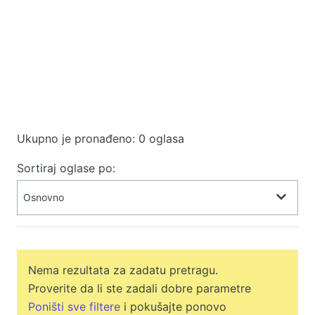
Ukupno je pronađeno: 0 oglasa
Sortiraj oglase po:
Nema rezultata za zadatu pretragu.
Proverite da li ste zadali dobre parametre
Poništi sve filtere
i pokušajte ponovo