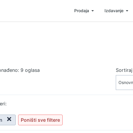
Prodaja
Izdavanje
onađeno: 9 oglasa
Sortira
eri:
n
Poništi sve filtere