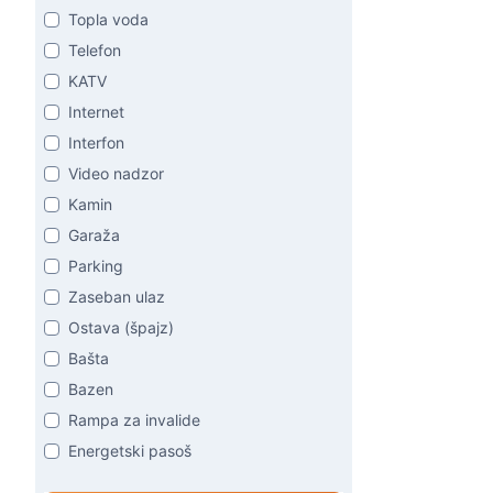
Topla voda
Telefon
KATV
Internet
Interfon
Video nadzor
Kamin
Garaža
Parking
Zaseban ulaz
Ostava (špajz)
Bašta
Bazen
Rampa za invalide
Energetski pasoš