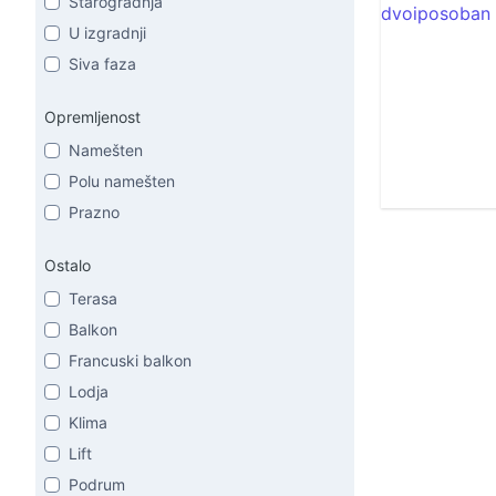
Starogradnja
U izgradnji
Siva faza
Opremljenost
Namešten
Polu namešten
Prazno
Ostalo
Terasa
Balkon
Francuski balkon
Lodja
Klima
Lift
Podrum