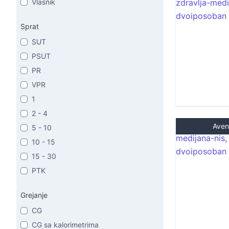
Vlasnik
Sprat
SUT
PSUT
PR
VPR
1
2 - 4
Aven
5 - 10
10 - 15
15 - 30
PTK
Grejanje
CG
CG sa kalorimetrima