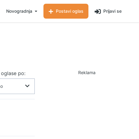
Novogradnja
Postavi oglas
Prijavi se
Reklama
j oglase po: