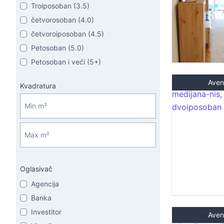
Troiposoban (3.5)
četvorosoban (4.0)
četvoroiposoban (4.5)
Petosoban (5.0)
Petosoban i veći (5+)
Aven
Kvadratura
Oglasivač
Agencija
Banka
Investitor
Aven