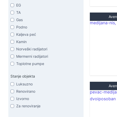
EG
TA
Aven
Gas
Podno
Kaljeva peć
Kamin
Norveški radijatori
Mermerni radijatori
Toplotne pumpe
Stanje objekta
Luksuzno
Aven
Renovirano
Izvorno
Za renoviranje