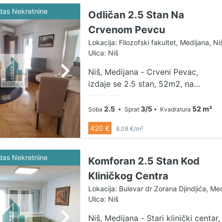
das Nekretnine
Odličan 2.5 Stan Na
Crvenom Pevcu
Lokacija: Filozofski fakultet, Medijana, Ni
Ulica: Niš
Niš, Medijana - Crveni Pevac,
izdaje se 2.5 stan, 52m2, na
odličnoj lokaciji. Stan se sastoji iz
ulaznog hodnika, dnevne sobe, dve
2.5
3/5
52 m²
Soba
• Sprat
• Kvadratura
spavaće sobe, izdvojene kuhinje i
420 €
8.08 €/m²
kupatila, a takođe izlazi i na veliku
terasu. Stan je u odličnom stanju
kompletno opremljen, a zbog
das Nekretnine
Komforan 2.5 Stan Kod
odličnog rasporeda stana izgleda
Kliničkog Centra
jako komforan .Nalazi na 3. spratu
Lokacija: Bulevar dr Zorana Djindjića, Med
od 5. Grejanje u stanu je centralno.
Ulica: Niš
Cena: 420e. Mogućnost korekcije
na duži vremenski period. Više
Niš, Medijana - Stari klinički centar,