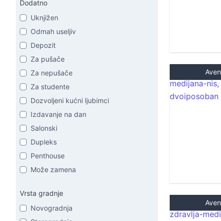
Dodatno
Uknjižen
Odmah useljiv
Depozit
Za pušače
Aven
Za nepušače
Za studente
Dozvoljeni kućni ljubimci
Izdavanje na dan
Salonski
Dupleks
Penthouse
Može zamena
Vrsta gradnje
Aven
Novogradnja