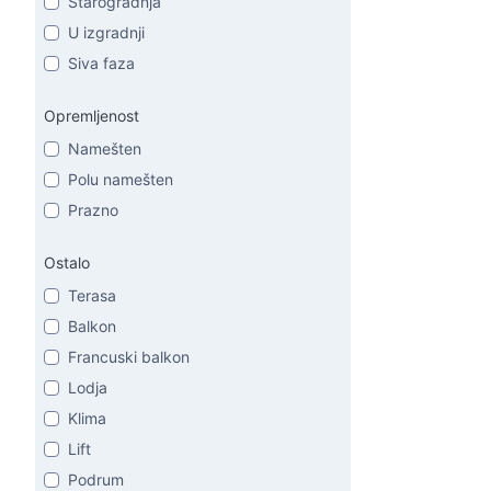
Starogradnja
U izgradnji
Siva faza
Opremljenost
Namešten
Polu namešten
Prazno
Ostalo
Terasa
Balkon
Francuski balkon
Lodja
Klima
Lift
Podrum