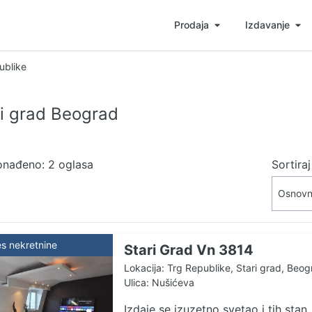
Prodaja
Izdavanje
ublike
ri grad Beograd
onađeno: 2 oglasa
Sortira
es nekretnine
Stari Grad Vn 3814
Lokacija: Trg Republike, Stari grad, Beog
Ulica: Nušićeva
Izdaje se izuzetno svetao i tih stan