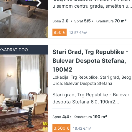
u samom centru grada, smešten u
pešačkoj zoni, idealan za one koji
žele da budu u srcu gradskih
2.0
5/5
70 m²
Soba
• Sprat
• Kvadratura
dešavanja, a da pritom uživaju u
950 €
13.57 €/m²
miru i privatnosti. Stan obiluje
prirodnim svetlom, funkcionalno je
raspoređen i pruža prijatan
KVADRAT DOO
Stari Grad, Trg Republike -
ambijent za svakodnevni život.
Bulevar Despota Stefana,
Iako se nalazi u najatraktivnijem
190M2
delu grada, izolovan je od buke,
što ga čini savršenim za odmor i
Lokacija: Trg Republike, Stari grad, Beog
rad. Posebna pogodnost je
Ulica: Bulevar Despota Stefana
obezbeđeno parking mesto, što
Stari grad, Trg Republike - Bulevar
predstavlja veliku prednost u
despota Stefana 6.0, 190m2
centru grada. U neposrednoj blizini
(terasa 8m2), 4/4, CG, lift, parking
nalaze se kafići, restorani,
Izdaje se izuzetan višesobni
4/4
190 m²
Sprat
• Kvadratura
prodavnice, kulturne institucije i
salonski stan u samom centru
sav gradski sadržaj. Idealan izbor
3.500 €
18.42 €/m²
grada u raskošnoj salonskoj zgradi.