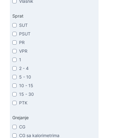
Vlasnik
Sprat
SUT
PSUT
PR
VPR
1
2 - 4
5 - 10
10 - 15
15 - 30
PTK
Grejanje
CG
CG sa kalorimetrima