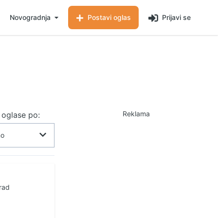
Novogradnja
Postavi oglas
Prijavi se
Reklama
j oglase po:
rad