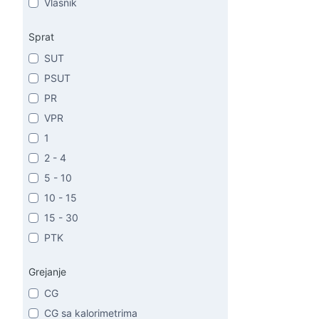
Vlasnik
Sprat
SUT
PSUT
PR
VPR
1
2 - 4
5 - 10
10 - 15
15 - 30
PTK
Grejanje
CG
CG sa kalorimetrima