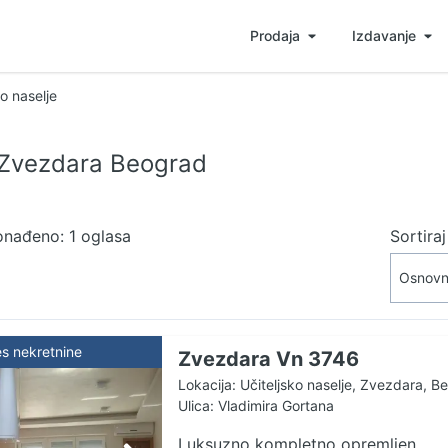
Prodaja
Izdavanje
ko naselje
e Zvezdara Beograd
onađeno: 1 oglasa
Sortira
es nekretnine
Zvezdara Vn 3746
Lokacija: Učiteljsko naselje, Zvezdara, B
Ulica: Vladimira Gortana
Luksuzno kompletno opremljen