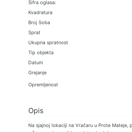
Šifra oglasa:
Kvadratura
Broj Soba
Sprat
Ukupna spratnost
Tip objekta
Datum
Grejanje
Opremljenost
Opis
Na sjajnoj lokaciji na Vračaru u Prote Mateje,