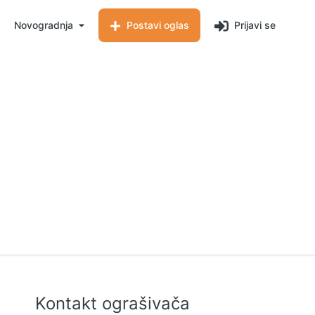
Novogradnja
Postavi oglas
Prijavi se
Kontakt ograšivača