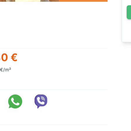
0 €
 €/m²