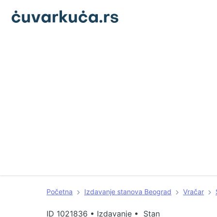
Početna
Izdavanje stanova Beograd
Vračar
ID
1021836
•
Izdavanje • Stan