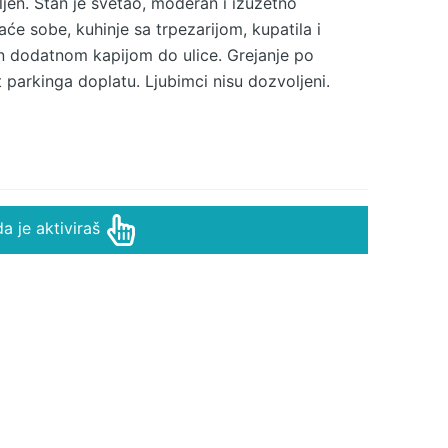
en. Stan je svetao, moderan i izuzetno
će sobe, kuhinje sa trpezarijom, kupatila i
an dodatnom kapijom do ulice. Grejanje po
 parkinga doplatu. Ljubimci nisu dozvoljeni.
kirije. Agencija za nekretnine Veles broj u
50%* Način plaćanja: kirija+depozit+ag.provizija
a je aktiviraš