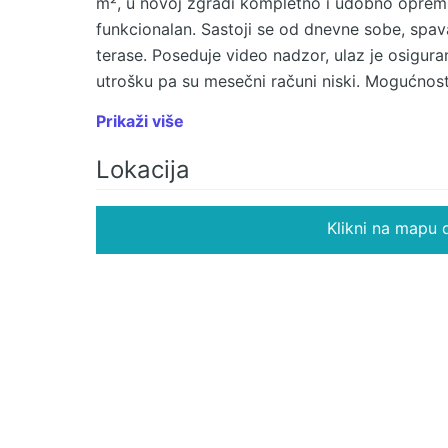
m², u novoj zgradi kompletno i udobno opremlj
funkcionalan. Sastoji se od dnevne sobe, spava
terase. Poseduje video nadzor, ulaz je osigur
utrošku pa su mesečni računi niski. Mogućnost
Zakup na godinu dana uz jedan depozit u visini 
Prikaži više
registru posrednika 1149 Agencijska provizija 
Lokacija
Klikni na mapu d