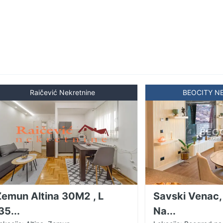
Raičević Nekretnine
BEOCITY N
Zemun Altina 30M2 , L
Savski Venac,
35...
Na...