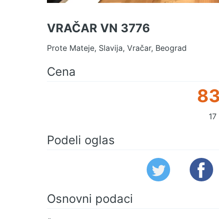
VRAČAR VN 3776
Prote Mateje, Slavija, Vračar, Beograd
Cena
83
17
Podeli oglas
Osnovni podaci