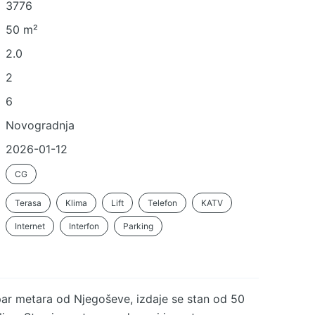
3776
50 m²
2.0
2
6
Novogradnja
2026-01-12
CG
Terasa
Klima
Lift
Telefon
KATV
Internet
Interfon
Parking
 par metara od Njegoševe, izdaje se stan od 50