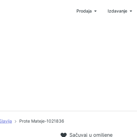
Prodaja
Izdavanje
Slavija
Prote Mateje-1021836
Sačuvaj u omiljene