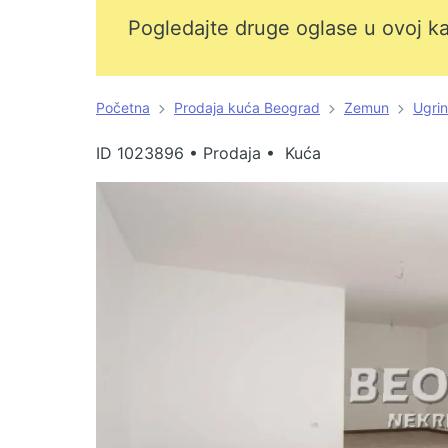
Pogledajte druge oglase u ovoj ka
Početna
Prodaja kuća Beograd
Zemun
Ugrin
ID
1023896
•
Prodaja • Kuća