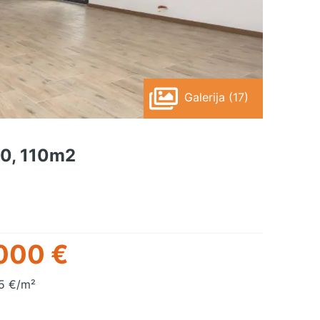
Galerija (17)
.0, 110m2
000 €
5 €/m²