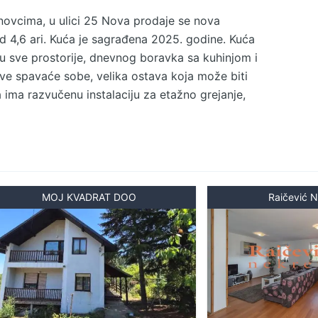
inovcima, u ulici 25 Nova prodaje se nova
 4,6 ari. Kuća je sagrađena 2025. godine. Kuća
i u sve prostorije, dnevnog boravka sa kuhinjom i
dve spavaće sobe, velika ostava koja može biti
a ima razvučenu instalaciju za etažno grejanje,
boru. Parking je obezbeđen u dvorištu. Lokacija
jena 250 metara, centar mesta 500 metara, a
mna za legalizaciju i odmah useljiva. Kupovina
ja odličnu priliku za život u novoj kući na
 neposrednoj blizini. Agencijska provizija 2%.
MOJ KVADRAT DOO
Raičević N