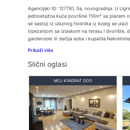
Agencijski ID: 127781, 5a, novogradnja. U Ugr
jednoetažna kuća površine 110m² sa placem od
se sastoji iz ulaznog hodnika iz kojeg se ulaz
trpezarijom sa izlaskom na terasu i dvorište, 
garderober ili dečija soba i kupatila.Nekretnin
Pored terase se nalazi kotlarnica za peć po iz
Prikaži više
je izuzetno praktična - osnovna škola je udal
dom zdravlja 400 metara od kuće. Kuća je spre
Slični oglasi
na kredit nije moguća. Ova nekretnina predstavl
dobroj lokaciji sa svim potrebnim sadržajima u
MOJ KVADRAT DOO
Telefoni: 060/555-3901 • 011/319-2323.