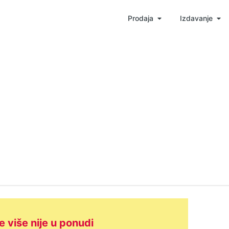
Prodaja
Izdavanje
e više nije u ponudi