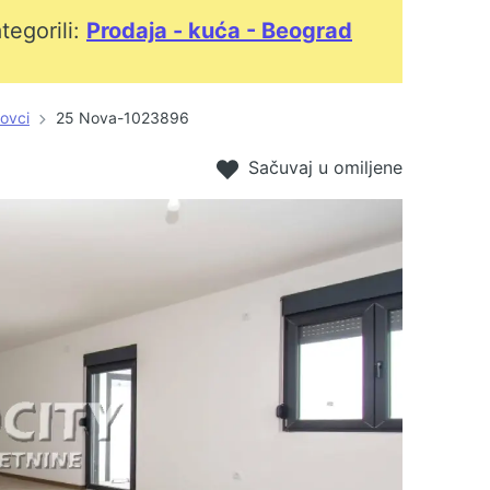
tegorili:
Prodaja - kuća - Beograd
ovci
25 Nova-1023896
Sačuvaj u omiljene