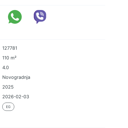
127781
110 m²
4.0
Novogradnja
2025
2026-02-03
EG