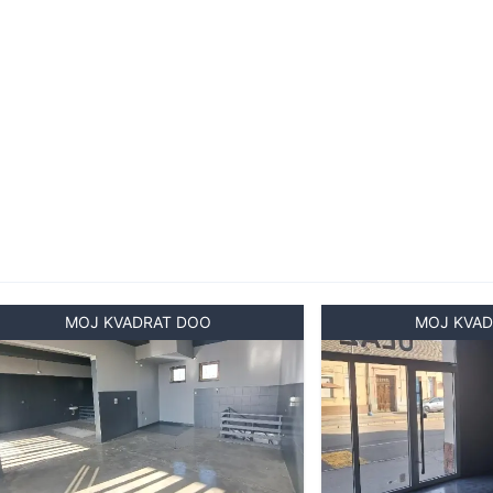
n, spreman za useljenje bez ikakvih dodatnih
 zeleno okruženje, a na samo 50 m od
kt: 064/908-5630
MOJ KVADRAT DOO
MOJ KVAD