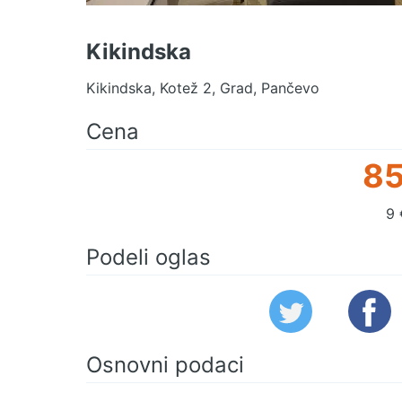
Kikindska
Kikindska, Kotež 2, Grad, Pančevo
Cena
85
9 
Podeli oglas
Osnovni podaci