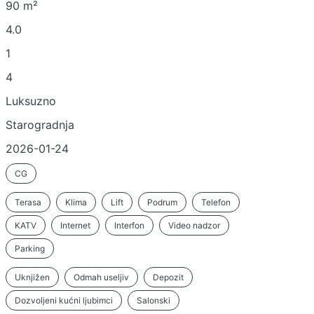
90 m²
4.0
1
4
Luksuzno
Starogradnja
2026-01-24
CG
Terasa
Klima
Lift
Podrum
Telefon
KATV
Internet
Interfon
Video nadzor
Parking
Uknjižen
Odmah useljiv
Depozit
Dozvoljeni kućni ljubimci
Salonski