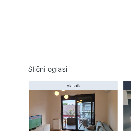
spavaćoj sobi Stan se izdaje potpuno namešte
ulaganja. Lokacija: Pančevo – Kotež 2 Mirno,
Univerexporta i restorana/kafića Ledi. Konta
Slični oglasi
Vlasnik