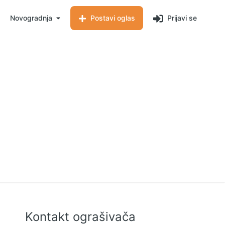
Novogradnja
Postavi oglas
Prijavi se
Kontakt ograšivača