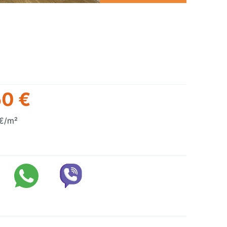
0 €
€/m²