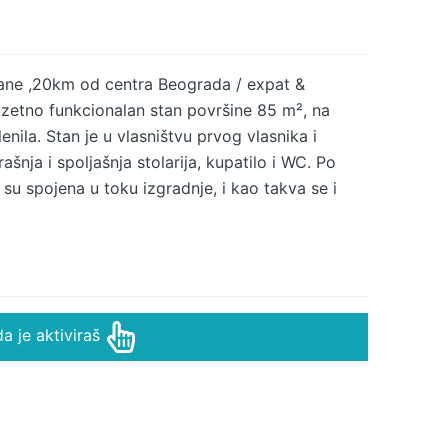
jane ,20km od centra Beograda / expat &
zuzetno funkcionalan stan površine 85 m², na
nila. Stan je u vlasništvu prvog vlasnika i
ašnja i spoljašnja stolarija, kupatilo i WC. Po
 su spojena u toku izgradnje, i kao takva se i
tanska sandučeta, što prostoru daje dodatnu
 2 kupatila • jedan veliki, dupli špajz sa policama
ni podrum Struktura stana • velika dnevna soba
 odvojene sobe • kupatilo + WC • velika terasa
 dodatne pogodnosti • 2 klima-uređaja •
a je aktiviraš
šina za sušenje veša • mašina za sudove •
na rerna • mikrotalasna pećnica • kompletno
brzi internet U stanu se nalaze ugradni ormari do
vima za kačenje: • duž celog hodnika • u