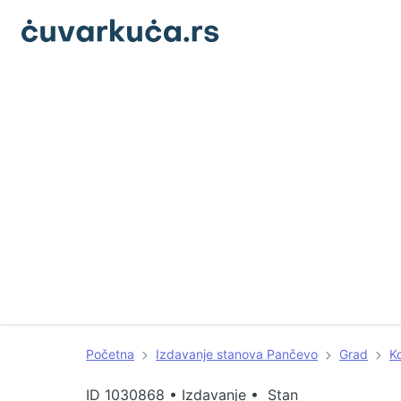
Početna
Izdavanje stanova Pančevo
Grad
K
ID
1030868
•
Izdavanje • Stan