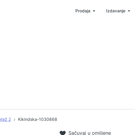
Prodaja
Izdavanje
otež 2
Kikindska-1030868
Sačuvaj u omiljene