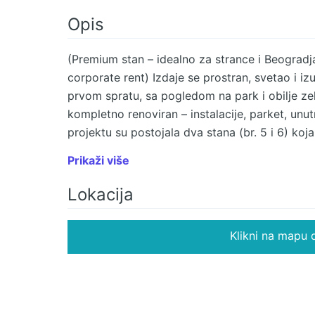
Opis
(Premium stan – idealno za strance i Beograd
corporate rent) Izdaje se prostran, svetao i i
prvom spratu, sa pogledom na park i obilje zele
kompletno renoviran – instalacije, parket, unutr
projektu su postojala dva stana (br. 5 i 6) koja
danas vode na dva broja, sa dva odvojena poš
Prikaži više
vrednost i fleksibilnost. Zbog toga stan ima: •
celom dužinom i visinom • jedan veliki, spoje
Lokacija
sa trpezarijom • kuhinja odvojena vratima • 3
sa tendom i pogledom na park Opremljenost i
Klikni na mapu d
sigurnosna ulazna vrata • mašina za veš • ma
šporet sa indukcionom ravnom pločom • ugrad
posuđe u kuhinji • SBB kablovska televizija i 
plafona, sa dubokim i širokim policama i delo