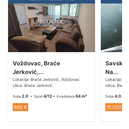
Voždovac, Braće
Savski 
Jerković,...
Na...
Lokacija: Braće Jerković, Voždovac
Lokacija: Be
Ulica: Braće Jerković
Ulica: Bw Ku
2.0
4/12
64 m²
4.0
Soba
• Sprat
• Kvadratura
Soba
• K
600 €
10.000 €