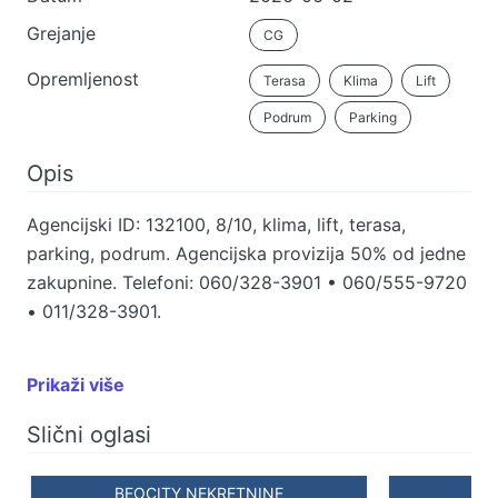
Grejanje
CG
Opremljenost
Terasa
Klima
Lift
Podrum
Parking
Opis
Agencijski ID: 132100, 8/10, klima, lift, terasa,
parking, podrum. Agencijska provizija 50% od jedne
zakupnine. Telefoni: 060/328-3901 • 060/555-9720
• 011/328-3901.
Prikaži više
Slični oglasi
BEOCITY NEKRETNINE
BE