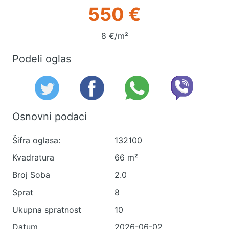
550 €
8 €/m²
Podeli oglas
Osnovni podaci
Šifra oglasa:
132100
Kvadratura
66 m²
Broj Soba
2.0
Sprat
8
Ukupna spratnost
10
Datum
2026-06-02