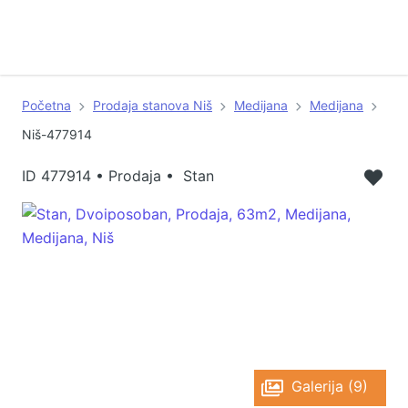
Početna
Prodaja stanova Niš
Medijana
Medijana
Niš-477914
ID
477914
•
Prodaja • Stan
Galerija (9)