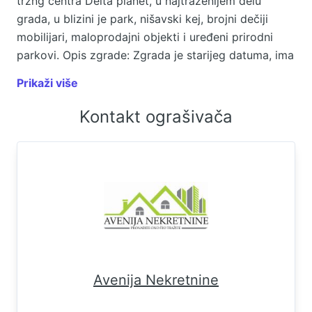
tržng centra Delta planet, u najtraženijem delu
grada, u blizini je park, nišavski kej, brojni dečiji
mobilijari, maloprodajni objekti i uređeni prirodni
parkovi. Opis zgrade: Zgrada je starijeg datuma, ima
uređeni prlaz za invalide, interfon. Parking je moguć
Prikaži više
u krugu zgrade i ne naplaćuje se. Opis stana: Stan je
po strukturi dvoiposoban,ukupne površine 63m2 po
Kontakt ograšivača
rečima prodavca. Sastoji se od hodnika, dnevne
sobe sa trpezarijom i kuhinjom, dve spavaće sobe,
kupatila i zastakljene terase. Nalazi se na trećem
spratu u zgradi sa liftom. Na podovima je
parket/keramika, spoljašnja stolarija je od pvc
profila, grejanje je centralno gradsko. Stan je bez
ikakvih ulaganja na odličnoj lokaciji, naša topla
preporuka. Odvojite malo slobodnog vremena i
zakažite razgledanje ove nepokretnosti sa
Avenija Nekretnine
agencijom AVENIJA NEKRETNINE putem telefona:
018/272-212, 061/25-100-25. Svojim klijentima