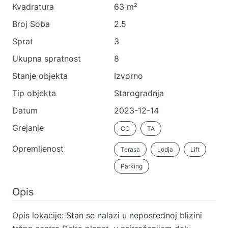
Kvadratura
63 m²
Broj Soba
2.5
Sprat
3
Ukupna spratnost
8
Stanje objekta
Izvorno
Tip objekta
Starogradnja
Datum
2023-12-14
Grejanje
CG
TA
Opremljenost
Terasa
Lodja
Lift
Parking
Opis
Opis lokacije: Stan se nalazi u neposrednoj blizini