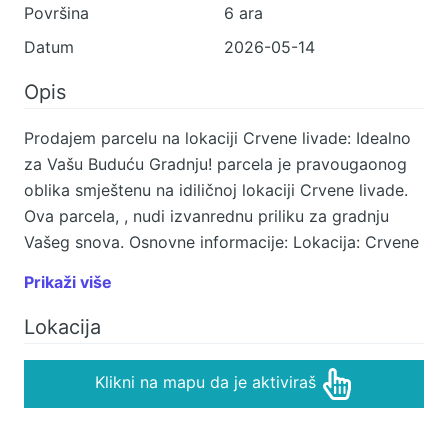
Površina
6 ara
Datum
2026-05-14
Opis
Prodajem parcelu na lokaciji Crvene livade: Idealno
za Vašu Buduću Gradnju! parcela je pravougaonog
oblika smještenu na idiličnoj lokaciji Crvene livade.
Ova parcela, , nudi izvanrednu priliku za gradnju
Vašeg snova. Osnovne informacije: Lokacija: Crvene
livade Oblik parcele: Pravougaonog oblika
Prikaži više
Dozvoljena gradnja: Da Zašto odabrati ovu parcelu:
Pristupna Mreža: Parcela je lako dostupna , što
Lokacija
olakšava transport i pristup. Pogled na Prirodu:
Uživajte u spektakularnom pogledu na okolne
Klikni na mapu da je aktiviraš
prirodne ljepote, pružajući mir i inspiraciju. Dozvola
za Gradnju: Na ovoj parceli dozvoljena je gradnja,