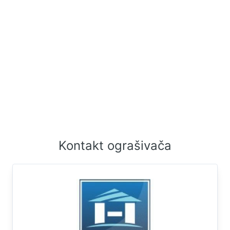
što pruža izvanrednu priliku za realizaciju Vaših
građevinskih projekata. Blizina Gradskih Sadržaja:
Iako se nalazi u mirnom okruženju, parcela je blizu
svih gradskih sadržaja, uključujući škole, trgovine i
medicinske ustanove. Kontakt telefon : 064/8312-
061
Kontakt ograšivača