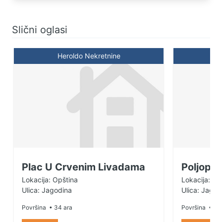
Slični oglasi
Heroldo Nekretnine
H
Plac U Crvenim Livadama
Poljopri
Lokacija: Opština
Lokacija: Ma
Ulica: Jagodina
Ulica: Jagod
Površina
• 34 ara
Površina
• 43