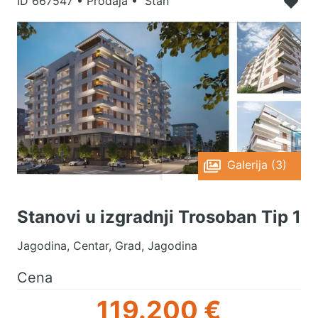
ID
667547
•
Prodaja • Stan
Galerija (3)
Stanovi u izgradnji Trosoban Tip 1
Jagodina, Centar, Grad, Jagodina
Cena
119.200 €