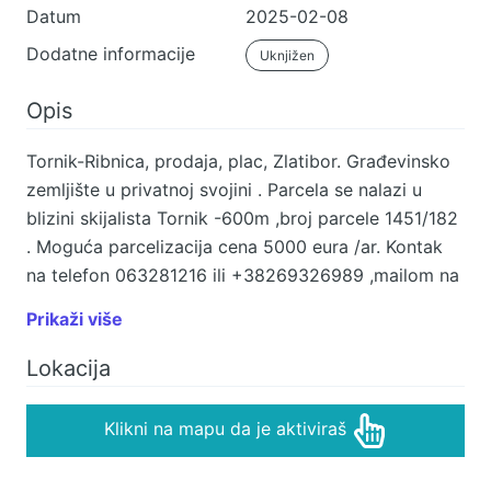
Datum
2025-02-08
Dodatne informacije
Uknjižen
Opis
Tornik-Ribnica, prodaja, plac, Zlatibor. Građevinsko
zemljište u privatnoj svojini . Parcela se nalazi u
blizini skijalista Tornik -600m ,broj parcele 1451/182
. Moguća parcelizacija cena 5000 eura /ar. Kontak
na telefon 063281216 ili +38269326989 ,mailom na
dusanstankovic5@gmail.com
Prikaži više
Lokacija
Klikni na mapu da je aktiviraš