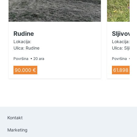
Rudine
Sljivovi
Lokacija:
Lokacija:
Ulica: Rudine
Ulica: Sljivo
Površina
• 20 ara
Površina
• 60
90.000 €
61.898 €
Kontakt
Marketing