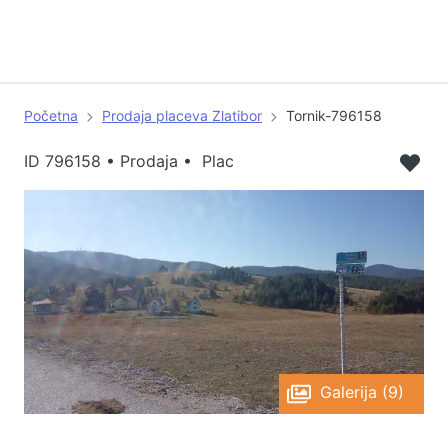
Početna
Prodaja placeva Zlatibor
Tornik-796158
ID
796158
•
Prodaja • Plac
Galerija (9)