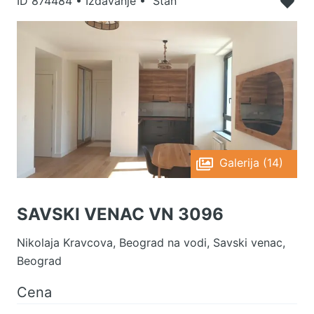
ID
874484
•
Izdavanje • Stan
Galerija (14)
SAVSKI VENAC VN 3096
Nikolaja Kravcova, Beograd na vodi, Savski venac,
Beograd
Cena