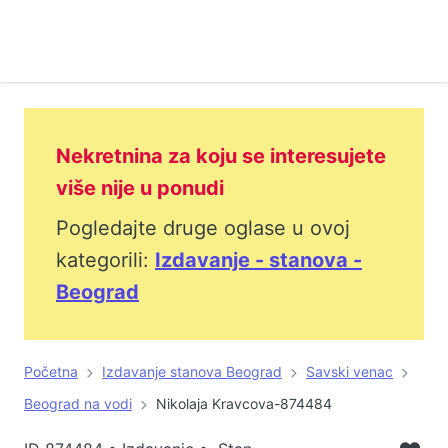
Nekretnina za koju se interesujete
više nije u ponudi
Pogledajte druge oglase u ovoj
kategorili:
Izdavanje - stanova -
Beograd
Početna
Izdavanje stanova Beograd
Savski venac
Beograd na vodi
Nikolaja Kravcova-874484