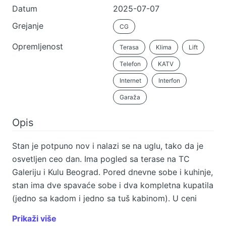
Datum
2025-07-07
Grejanje
CG
Opremljenost
Terasa
Klima
Lift
Telefon
KATV
Internet
Interfon
Garaža
Opis
Stan je potpuno nov i nalazi se na uglu, tako da je
osvetljen ceo dan. Ima pogled sa terase na TC
Galeriju i Kulu Beograd. Pored dnevne sobe i kuhinje,
stan ima dve spavaće sobe i dva kompletna kupatila
(jedno sa kadom i jedno sa tuš kabinom). U ceni
zakupa je i parking mesto u garaži zgrade. Stan je
Prikaži više
polunamešten, ukoliko je potrebno dodatno