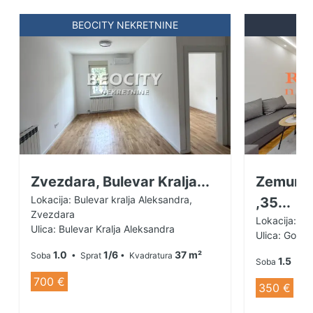
BEOCITY NEKRETNINE
R
Zvezdara, Bulevar Kralja...
Zemun A
Lokacija: Bulevar kralja Aleksandra,
,35...
Zvezdara
Lokacija: Al
Ulica: Bulevar Kralja Aleksandra
Ulica: Gord
1.0
1/6
37 m²
Soba
• Sprat
• Kvadratura
1.5
Soba
• Sp
700 €
350 €