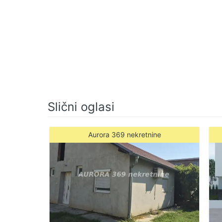
062/14-57-616 (licenca br. 3573)
Slični oglasi
Aurora 369 nekretnine