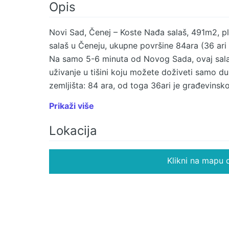
Opis
Novi Sad, Čenej – Koste Nađa salaš, 491m2, pla
salaš u Čeneju, ukupne površine 84ara (36 ari 
Na samo 5-6 minuta od Novog Sada, ovaj sala
uživanje u tišini koju možete doživeti samo 
zemljišta: 84 ara, od toga 36ari je građevinsk
plodno poljoprivredno zemljišta. Salaš posedu
Prikaži više
od 132 m² i još 6 pomoćnih objekata. Ukupna p
ima vodu iz gradskog vodovoda, a ima i tri s
Lokacija
jedan bunar ima ogroman kapacitet, ima trofa
uvođenja gasa. Sa dve strane je okružen drža
Klikni na mapu d
tamponom. Asfaltni put je u neposrednoj blizini.
ljubitelje prirode i agroturizma. U blizini su N
salaške i vikend zone, sa sve većom potražnjo
rezidencije, seoski turizam, sportsko-rekreati
Uknjiženo, vlasništvo 1/1, bez tereta i zabelež