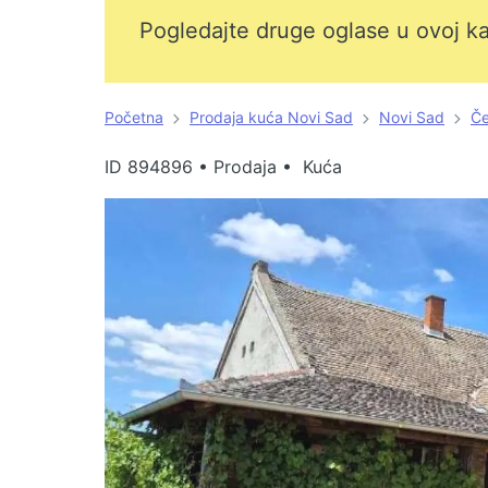
Pogledajte druge oglase u ovoj ka
Početna
Prodaja kuća Novi Sad
Novi Sad
Če
ID
894896
•
Prodaja • Kuća