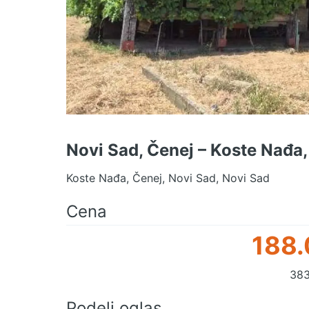
Novi Sad, Čenej – Koste Nađa
Koste Nađa, Čenej, Novi Sad, Novi Sad
Cena
188.
383
Podeli oglas