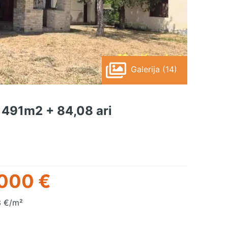
Galerija (14)
, 491m2 + 84,08 ari
000 €
 €/m²