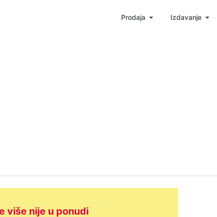
Prodaja
Izdavanje
e više nije u ponudi