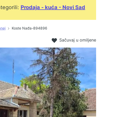
tegorili:
Prodaja - kuća - Novi Sad
nej
Koste Nađa-894896
Sačuvaj u omiljene