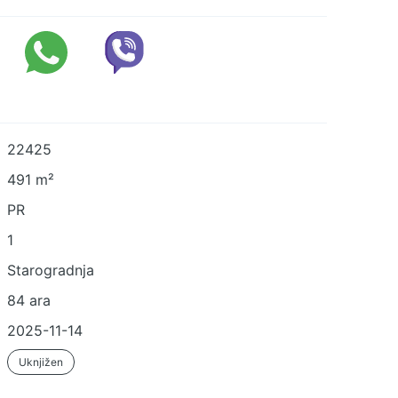
22425
491 m²
PR
1
Starogradnja
84 ara
2025-11-14
Uknjižen