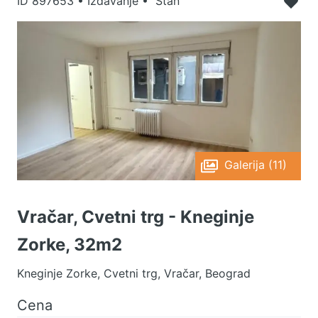
ID
897653
•
Izdavanje • Stan
Galerija (11)
Vračar, Cvetni trg - Kneginje
Zorke, 32m2
Kneginje Zorke, Cvetni trg, Vračar, Beograd
Cena