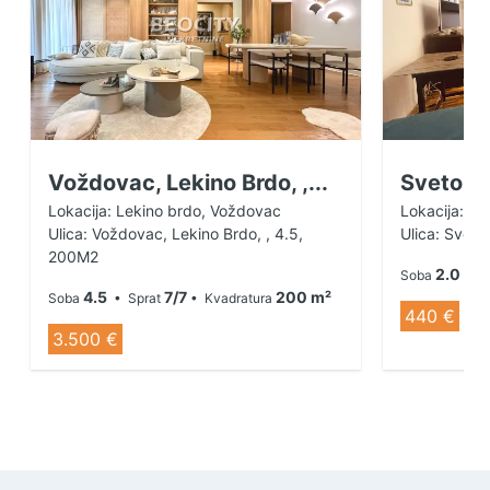
Voždovac, Lekino Brdo, ,...
Svetoza
Lokacija: Lekino brdo, Voždovac
Lokacija:
Ulica: Voždovac, Lekino Brdo, , 4.5,
Ulica: Sveto
200M2
2.0
Soba
• S
4.5
7/7
200 m²
Soba
• Sprat
• Kvadratura
440 €
3.500 €