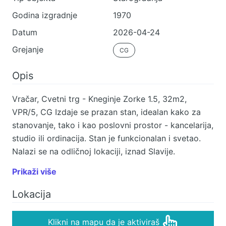
Godina izgradnje
1970
Datum
2026-04-24
Grejanje
CG
Opis
Vračar, Cvetni trg - Kneginje Zorke 1.5, 32m2,
VPR/5, CG Izdaje se prazan stan, idealan kako za
stanovanje, tako i kao poslovni prostor - kancelarija,
studio ili ordinacija. Stan je funkcionalan i svetao.
Nalazi se na odličnoj lokaciji, iznad Slavije.
Prostorije: dve sobe, kuhinja, kupatilo i hodnik.
Prikaži više
Nedavno je renoviran ine zahteva dodatna ulaganja.
Obavezan depozit! Agencijska provizija u skladu sa
Lokacija
Opštim uslovima poslovanja Agent: Vera
Milosavljević 063/277-855 (licenca br.2658)
Klikni na mapu da je aktiviraš