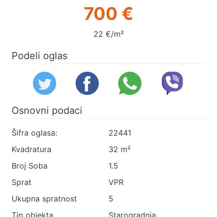
700 €
22 €/m²
Podeli oglas
Osnovni podaci
Šifra oglasa:
22441
Kvadratura
32 m²
Broj Soba
1.5
Sprat
VPR
Ukupna spratnost
5
Tip objekta
Starogradnja