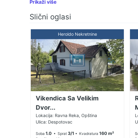
Prikaži više
proizvodnju, skladištenje ili bilo koju drugu p
placu od 41 ar, koji uključuje i kolski vagu no
Slični oglasi
prednost za ozbiljan biznis. Bilo da tražite do
razvijate posao bez dodatnih troškova zakupa p
Heroldo Nekretnine
više izvora prihoda – ovo je prilika koju ne sm
obilaska, kontaktirajte: 064/831-20-81 064/83
2, Ćuprija
Vikendica Sa Velikim
Dvor...
M
Lokacija: Ravna Reka, Opština
L
Ulica: Despotovac
U
1.0
3/1
160 m²
Soba
• Sprat
• Kvadratura
S