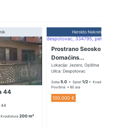
nik
Heroldo Nekretnine
Prostrano Seosko
Domaćins...
Lokacija: Jezero, Opština
Ulica: Despotovac
5.0
1/2
500 m²
Soba
• Sprat
• Kvadratura
Površina
• 80 ara
a 44
100.000 €
 44
200 m²
Kvadratura