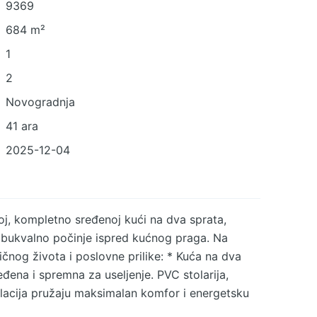
9369
684 m²
1
2
Novogradnja
41 ara
2025-12-04
oj, kompletno sređenoj kući na dva sprata,
 bukvalno počinje ispred kućnog praga. Na
ičnog života i poslovne prilike: * Kuća na dva
ena i spremna za useljenje. PVC stolarija,
zolacija pružaju maksimalan komfor i energetsku
0m², sa industrijskom strujom, pogodna za