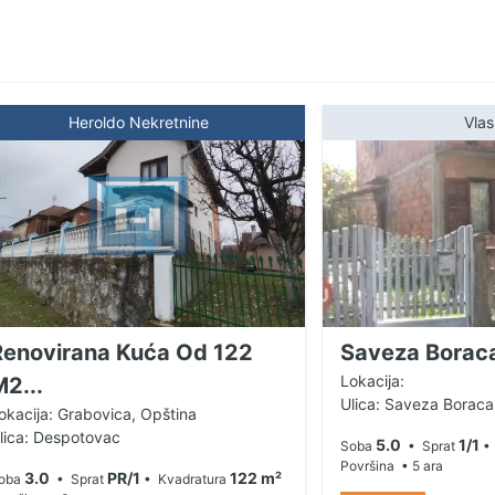
rivrednu delatnost. *Sve se nalazi na prostranom
sivosti do 60 tona – retkost na tržištu i ogromna
m za svoju porodicu i paralelno želite da
rostora, ili investirate u nekretninu koja nudi
Heroldo Nekretnine
Vlas
ete propustiti. Za više informacija i zakazivanje
1-20-64 Agencija Heroldo, 13. oktobra 5, lokal
Renovirana Kuća Od 122
Saveza Borac
Lokacija:
2...
Ulica: Saveza Boraca
okacija: Grabovica, Opština
lica: Despotovac
5.0
1/1
Soba
• Sprat
• 
Površina
• 5 ara
3.0
PR/1
122 m²
oba
• Sprat
• Kvadratura