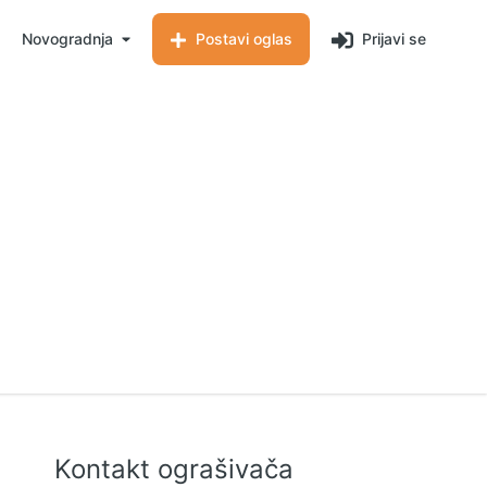
Novogradnja
Postavi oglas
Prijavi se
Kontakt ograšivača