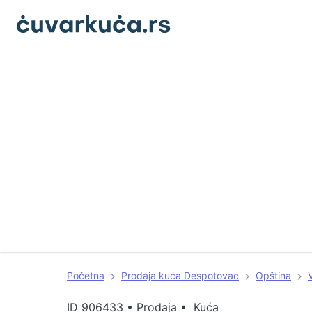
Početna
Prodaja kuća Despotovac
Opština
ID
906433
•
Prodaja • Kuća