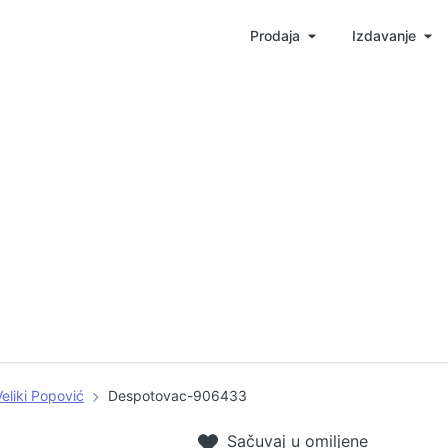
Prodaja
Izdavanje
Veliki Popović
Despotovac-906433
Sačuvaj u omiljene