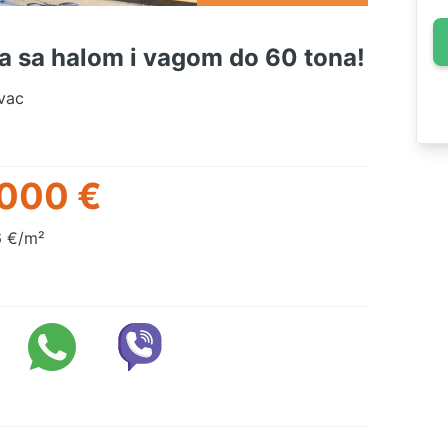
ća sa halom i vagom do 60 tona!
vac
000 €
 €/m²