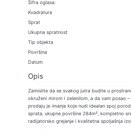
Šifra oglasa:
Kvadratura
Sprat
Ukupna spratnost
Tip objekta
Površina
Datum
Opis
Zamislite da se svakog jutra budite u prostran
okruženi mirom i zelenilom, a da vam posao –
prodaju je imanje koje nudi idealan spoj porod
sprata, ukupne površine 284m², kompletno sređ
radijatorsko grejanje i kvalitetna spoljašnja i
efikasnost. *Uz kuću se nalazi hala od čak 40