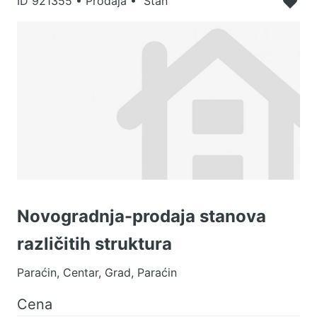
ID
921355
•
Prodaja • Stan
Novogradnja-prodaja stanova
različitih struktura
Paraćin, Centar, Grad, Paraćin
Cena