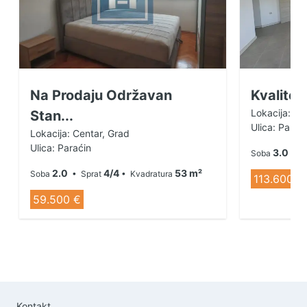
Na Prodaju Održavan
Kvalitet
Lokacija: Ce
Stan...
Ulica: Parać
Lokacija: Centar, Grad
Ulica: Paraćin
3.0
Soba
• S
2.0
4/4
53 m²
Soba
• Sprat
• Kvadratura
113.600 €
59.500 €
Kontakt