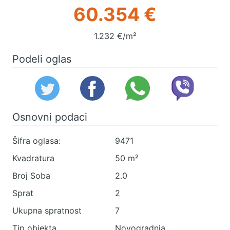
60.354 €
1.232 €/m²
Podeli oglas
Osnovni podaci
Šifra oglasa:
9471
Kvadratura
50 m²
Broj Soba
2.0
Sprat
2
Ukupna spratnost
7
Tip objekta
Novogradnja