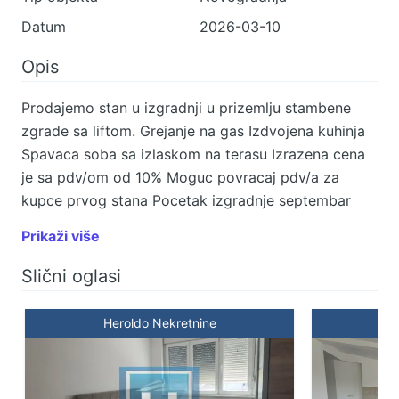
Datum
2026-03-10
Opis
Prodajemo stan u izgradnji u prizemlju stambene
zgrade sa liftom. Grejanje na gas Izdvojena kuhinja
Spavaca soba sa izlaskom na terasu Izrazena cena
je sa pdv/om od 10% Moguc povracaj pdv/a za
kupce prvog stana Pocetak izgradnje septembar
2025godine
Prikaži više
Slični oglasi
Heroldo Nekretnine
H