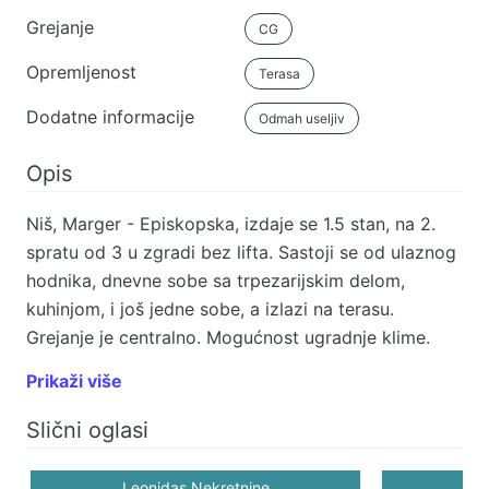
Grejanje
CG
Opremljenost
Terasa
Dodatne informacije
Odmah useljiv
Opis
Niš, Marger - Episkopska, izdaje se 1.5 stan, na 2.
spratu od 3 u zgradi bez lifta. Sastoji se od ulaznog
hodnika, dnevne sobe sa trpezarijskim delom,
kuhinjom, i još jedne sobe, a izlazi na terasu.
Grejanje je centralno. Mogućnost ugradnje klime.
Cena: 300e. Više informacija na: 060/505-64-29
Prikaži više
Agencija Leonidas Nekretnine upisana je u Registru
posrednika pod brojem 1599.
Slični oglasi
Leonidas Nekretnine
Le