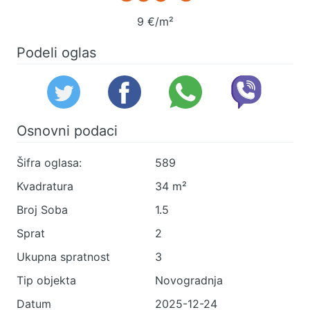
9 €/m²
Podeli oglas
Osnovni podaci
Šifra oglasa:
589
Kvadratura
34 m²
Broj Soba
1.5
Sprat
2
Ukupna spratnost
3
Tip objekta
Novogradnja
Datum
2025-12-24