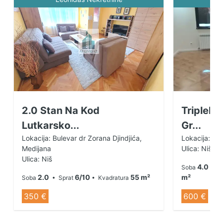
2.0 Stan Na Kod
Triplek
Lutkarsko...
Gr...
Lokacija: Bulevar dr Zorana Djindjića,
Lokacija: Ob
Medijana
Ulica: Niš
Ulica: Niš
4.0
Soba
• S
2.0
6/10
55 m²
m²
Soba
• Sprat
• Kvadratura
350 €
600 €