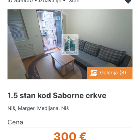
ID
946450
•
Izdavanje • Stan
Galerija (8)
1.5 stan kod Saborne crkve
Niš, Marger, Medijana, Niš
Cena
300 €