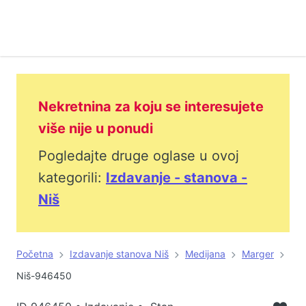
Nekretnina za koju se interesujete
više nije u ponudi
Pogledajte druge oglase u ovoj
kategorili:
Izdavanje - stanova -
Niš
Početna
Izdavanje stanova Niš
Medijana
Marger
Niš-946450