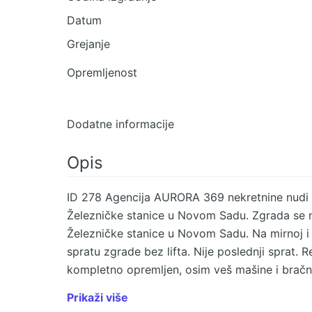
Datum
Grejanje
Opremljenost
Dodatne informacije
Opis
ID 278 Agencija AURORA 369 nekretnine nudi
Železničke stanice u Novom Sadu. Zgrada se na
Železničke stanice u Novom Sadu. Na mirnoj i o
spratu zgrade bez lifta. Nije poslednji sprat. 
kompletno opremljen, osim veš mašine i brač
stan. Površine 46m2. Sastoji se od : Predsob
Prikaži više
sobom i kupatilom. Pored toga, ima i pripadaj