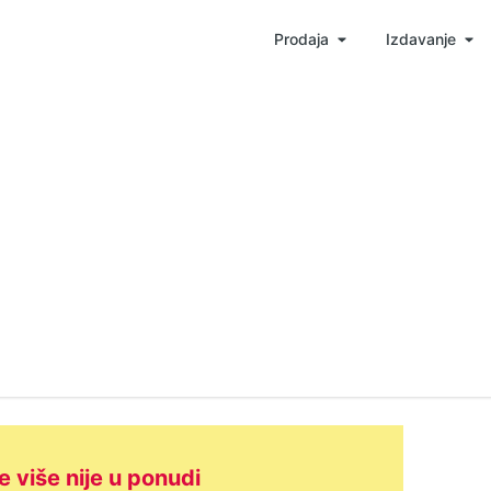
Prodaja
Izdavanje
e više nije u ponudi