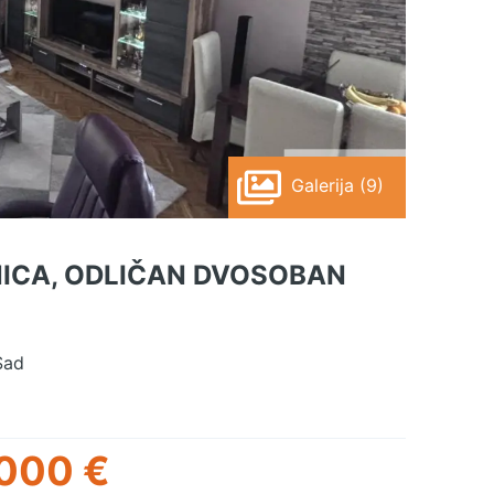
Galerija (9)
NICA, ODLIČAN DVOSOBAN
Sad
000 €