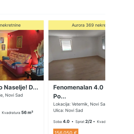
nekretnine
Aurora 369 nekretnine
 Naselje! D...
Fenomenalan 4.0 Stan -
je, Novi Sad
Po...
Lokacija: Veternik, Novi Sad
Ulica: Novi Sad
56 m²
 Kvadratura
4.0
2/2
101 m²
Soba
• Sprat
• Kvadratura
156.050 €