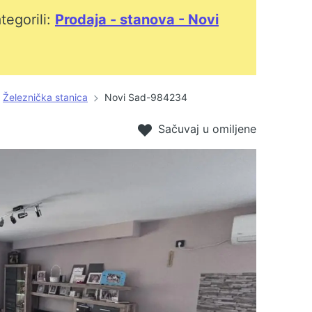
tegorili:
Prodaja - stanova - Novi
Železnička stanica
Novi Sad-984234
Sačuvaj u omiljene