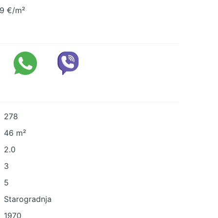
9 €/m²
278
46 m²
2.0
3
5
Starogradnja
1970