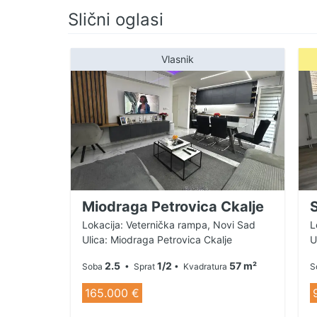
Uredno je uknjižen na prodavca 1/ 1. Cena je
Slični oglasi
informacija i detalja pozovite nas na: 061/3
Registarski broj posrednika 1971.
Vlasnik
Miodraga Petrovica Ckalje
S
Lokacija: Veternička rampa, Novi Sad
L
Ulica: Miodraga Petrovica Ckalje
U
2.5
1/2
57 m²
Soba
• Sprat
• Kvadratura
S
165.000 €