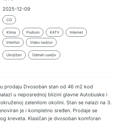
2025-12-09
CG
Klima
Podrum
KATV
Internet
Interfon
Video nadzor
Uknjižen
Odmah useljiv
 u prodaju Dvosoban stan od 46 m2 kod
lazi u neposrednoj blizini glavne Autobuske i
kruženoj zelenilom okolini. Stan se nalazi na 3.
Renoviran je i kompletno sređen. Prodaje se
nog kreveta. Klasičan je dvosoban komforan
lja, dnevne sobe sa kuhinjom, lepom spavaćom
uću podrumsku prostoriju kao i biciklanu.