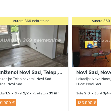
 120.000 e + 3% posrednička naknada. Za više
00-99-59 Agencija AURORA 369 nekretnine
Aurora 369 nekretnine
Aurora 369 
niženo! Novi Sad, Telep,...
Novi Sad, Novo
okacija: Telep severni, Novi Sad
Lokacija: Novo Nasel
lica: Novi Sad
Ulica: Novi Sad
1.5
2/2
39 m²
2.0
3/4
oba
• Sprat
• Kvadratura
Soba
• Sprat
•
91.000 €
133.900 €