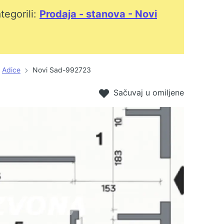
tegorili:
Prodaja - stanova - Novi
Adice
Novi Sad-992723
Sačuvaj u omiljene