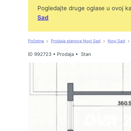
Pogledajte druge oglase u ovoj ka
Sad
Početna
Prodaja stanova Novi Sad
Novi Sad
ID
992723
•
Prodaja • Stan