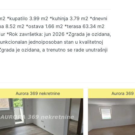
1 m2 *kupatilo 3.99 m2 *kuhinja 3.79 m2 *dnevni
ba 8.52 m2 *ostava 1.66 m2 *terasa 63.34 m2
ur *Rok završetka: jun 2026 *Zgrada je ozidana,
funkcionalan jednoiposoban stan u kvalitetnoj
grada je ozidana, a trenutno se rade unutrašnji
. *Stan se nalazi u delu Adica koji ima odličnu
*autobuske linije ka centru grada *marketi i
kola i vrtić u blizini *mirno porodično
 stana: *Idealna struktura 1.5 stana –
sa planiranim završetkom jun 2026 *Manja
Aurora 369 nekretnine
Aurora 369 
ična opcija za život ili izdavanje *Stan od 36,34
 u jednom od najtraženijih delova Adica.
226