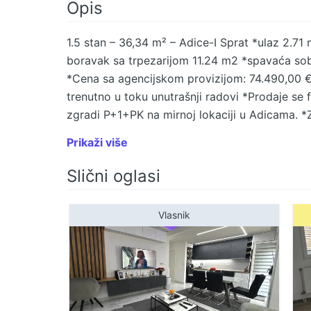
Opis
1.5 stan – 36,34 m² – Adice-I Sprat *ulaz 2.7
boravak sa trpezarijom 11.24 m2 *spavaća so
*Cena sa agencijskom provizijom: 74.490,00 €
trenutno u toku unutrašnji radovi *Prodaje se 
zgradi P+1+PK na mirnoj lokaciji u Adicama. *Z
radovi, što garantuje stabilnu dinamiku gradnje
Prikaži više
poveznost i sve neophodne sadržaje u blizini: 
prodavnice na nekoliko minuta hoda *osnovna š
Slični oglasi
okruženje sa zelenilom i šetalištima *Prednosti
maksimalno iskorišćen prostor *Novogradnja 
Vlasnik
zgrada – mirnije okruženje, manje komšija *Odl
m² predstavlja sigurnu i atraktivnu investiciju
***Agencija Dva zvona 1963*** +381648960