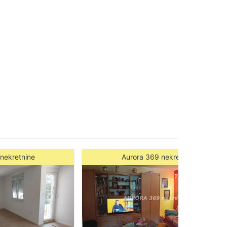
nekretnine
Aurora 369 nekretnine