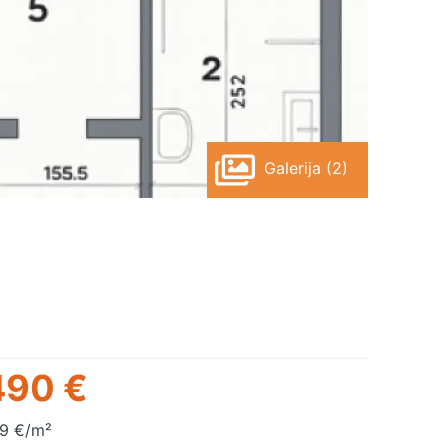
Galerija (2)
490 €
9 €/m²