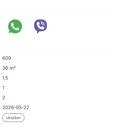
609
36 m²
1.5
1
2
2026-05-22
Uknjižen