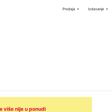
Prodaja
Izdavanje
e više nije u ponudi