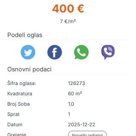
400 €
7 €/m²
Podeli oglas
Osnovni podaci
Šifra oglasa:
126273
Kvadratura
60 m²
Broj Soba
1.0
Sprat
1
Datum
2025-12-22
Grejanje
Norveški radijatori