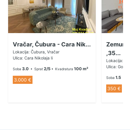
Vračar, Čubura - Cara Nik...
Zemun A
Lokacija: Čubura, Vračar
,35...
Ulica: Cara Nikolaja Ii
Lokacija: Al
Ulica: Gord
3.0
2/5
100 m²
Soba
• Sprat
• Kvadratura
1.5
Soba
• Sp
3.000 €
350 €