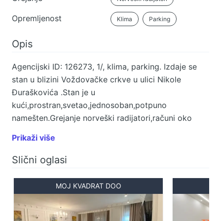
Opremljenost
Klima
Parking
Opis
Agencijski ID: 126273, 1/, klima, parking. Izdaje se
stan u blizini Voždovačke crkve u ulici Nikole
Đuraškovića .Stan je u
kući,prostran,svetao,jednosoban,potpuno
namešten.Grejanje norveški radijatori,računi oko
10.000din,ima internet. Veza sa gradom odlična,za
Prikaži više
10min do Slavije. U blizini dosta fakulteta,Viša
elektrotehnička,FON,Saobraćajni. Svi potrebni
Slični oglasi
sadržaji su u blizini. Odličan za studente ili
porodicu,ima 60m2 prostora. Agencijska provizija
MOJ KVADRAT DOO
R
50% od jedne zakupnine. Telefoni: 060/328-3901 •
060/555-9720 • 011/328-3901.