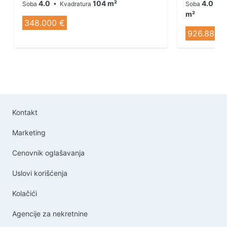
4.0
104 m²
4.0
Soba
• Kvadratura
Soba
• S
m²
348.000 €
926.888 
Kontakt
Marketing
Cenovnik oglašavanja
Uslovi korišćenja
Kolačići
Agencije za nekretnine