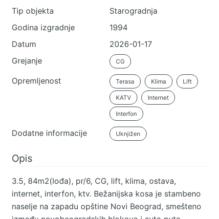
Tip objekta
Starogradnja
Godina izgradnje
1994
Datum
2026-01-17
Grejanje
CG
Opremljenost
Terasa
Klima
Lift
KATV
Internet
Interfon
Dodatne informacije
Uknjižen
Opis
3.5, 84m2(lođa), pr/6, CG, lift, klima, ostava,
internet, interfon, ktv. Bežanijska kosa je stambeno
naselje na zapadu opštine Novi Beograd, smešteno