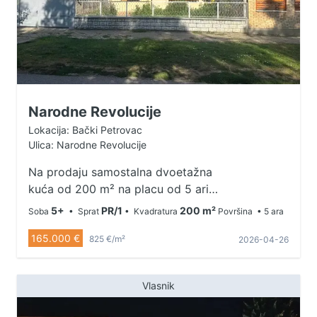
Narodne Revolucije
Lokacija: Bački Petrovac
Ulica: Narodne Revolucije
Na prodaju samostalna dvoetažna
kuća od 200 m² na placu od 5 ari,
u mirnoj gradskoj zoni Bačkog
5+
PR/1
200 m²
Soba
• Sprat
• Kvadratura
Površina
• 5 ara
Petrovca (Narodne Revolucije).
165.000 €
Kuća se sastoji od 6 soba, 2
825 €/m²
2026-04-26
kupatila, kuhinje, ostave i terase. U
sklopu objekta nalazi se podrum,
Vlasnik
kao i garaža, uz dodatni parking u
dvorištu. Grejanje je na gas i čvrsto