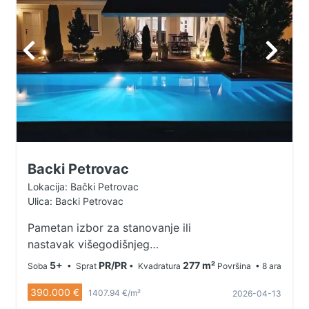
gorivo. Poseduje internet i
kablovsku. Nekretnina je uknjižena,
kupovina direktno od vlasnika.
Odlična prilika za porodično
stanovanje u mirnom i uređenom
okruženju. Kontakt 063/334-432
Backi Petrovac
Lokacija: Bački Petrovac
Ulica: Backi Petrovac
Pametan izbor za stanovanje ili
nastavak višegodišnjeg
apartmanskog poslovanja uz stalne
5+
PR/PR
277 m²
Soba
• Sprat
• Kvadratura
Površina
• 8 ara
klijente. U ponudi su dve
390.000 €
ekskluzivne kuće sa bazenom u
1407.94 €/m²
2026-04-13