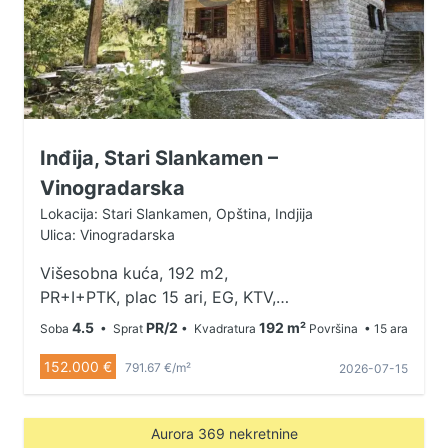
Inđija, Stari Slankamen –
Vinogradarska
Lokacija: Stari Slankamen, Opština, Indjija
Ulica: Vinogradarska
Višesobna kuća, 192 m2,
PR+I+PTK, plac 15 ari, EG, KTV,
uknjižena Stari Slankamen nalazi se
4.5
PR/2
192 m²
Soba
• Sprat
• Kvadratura
Površina
• 15 ara
na tromeđi Srema, Bačke i Banata,
152.000 €
na mestu gde se Tisa uliva u Dunav
791.67 €/m²
2026-07-15
i gde je, prema legendi, sahranjen
Atila Hunski. Smešten je na
Aurora 369 nekretnine
atraktivnoj istorijskoj i geološkoj