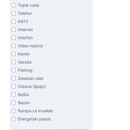
Topla voda
Telefon
KATV
Internet
Interfon
Video nadzor
Kamin
Garaža
Parking
Zaseban ulaz
Ostava (špajz)
Bašta
Bazen
Rampa za invalide
Energetski pasoš