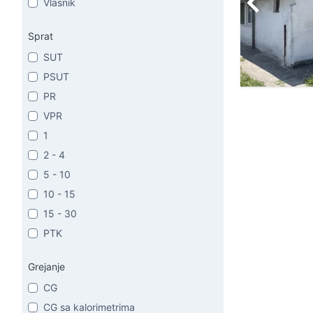
Vlasnik
Sprat
SUT
PSUT
PR
VPR
1
2 - 4
5 - 10
10 - 15
15 - 30
PTK
Grejanje
CG
CG sa kalorimetrima