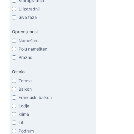
Starogradnja
U izgradnji
Siva faza
Opremljenost
Namešten
Polu namešten
Prazno
Ostalo
Terasa
Balkon
Francuski balkon
Lodja
Klima
Lift
Podrum