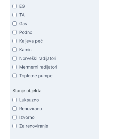
EG
TA
Gas
Podno
Kaljeva peć
Kamin
Norveški radijatori
Mermerni radijatori
Toplotne pumpe
Stanje objekta
Luksuzno
Renovirano
Izvorno
Za renoviranje