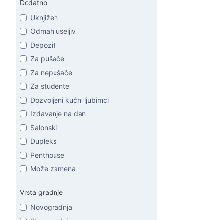
Dodatno
Uknjižen
Odmah useljiv
Depozit
Za pušače
Za nepušače
Za studente
Dozvoljeni kućni ljubimci
Izdavanje na dan
Salonski
Dupleks
Penthouse
Može zamena
Vrsta gradnje
Novogradnja