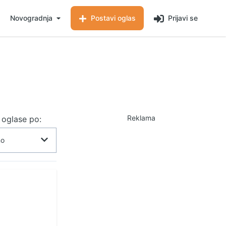
Novogradnja
Postavi oglas
Prijavi se
Reklama
j oglase po: