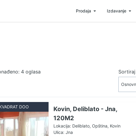
Prodaja
Izdavanje
onađeno: 4 oglasa
Sortira
KVADRAT DOO
Kovin, Deliblato - Jna,
120M2
Lokacija: Deliblato, Opština, Kovin
Ulica: Jna