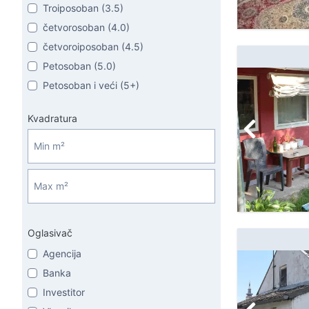
Troiposoban (3.5)
četvorosoban (4.0)
četvoroiposoban (4.5)
Petosoban (5.0)
Petosoban i veći (5+)
Kvadratura
Oglasivač
Agencija
Banka
Investitor