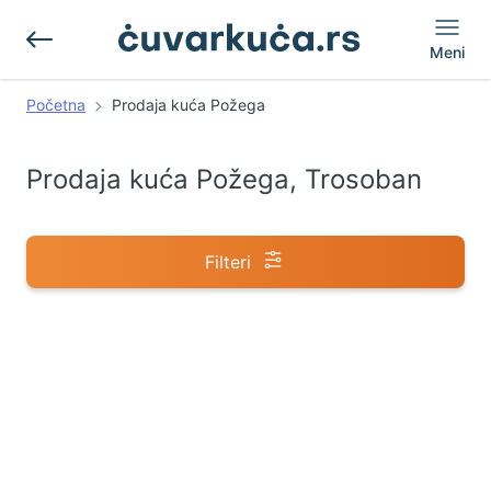
Meni
Početna
Prodaja kuća Požega
Prodaja kuća Požega, Trosoban
Filteri