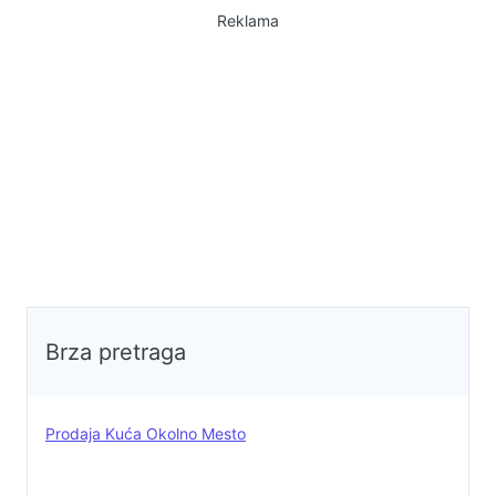
Reklama
stepenicama, predsoblje, kupatilo,
izlaz na terasu od 36 m2, zatim
soba levo i soba desno. Iz desne
sobe se izlazi na terasu od 8m2
prema borovoj šumi. Objekat je
udaljen od prodavnica 3km, od
Požege 15 km a od Divčibara 20
km a od žel. stanice Kalenić 5 km.
U objektu je potpuno nov
nameštaj.Moguca zamena.
060/317-0977
Brza pretraga
Prodaja Kuća Okolno Mesto