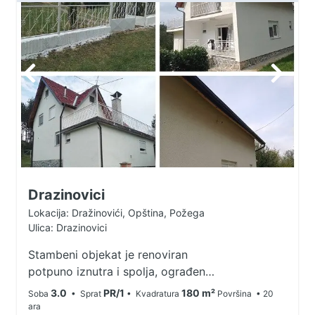
Drazinovici
Lokacija: Dražinovići, Opština, Požega
Ulica: Drazinovici
Stambeni objekat je renoviran
potpuno iznutra i spolja, ograđen
plac. Bruto povrsina objekta je
3.0
PR/1
180 m²
Soba
• Sprat
• Kvadratura
Površina
• 20
180m2 neto 150m2. Građevinska
ara