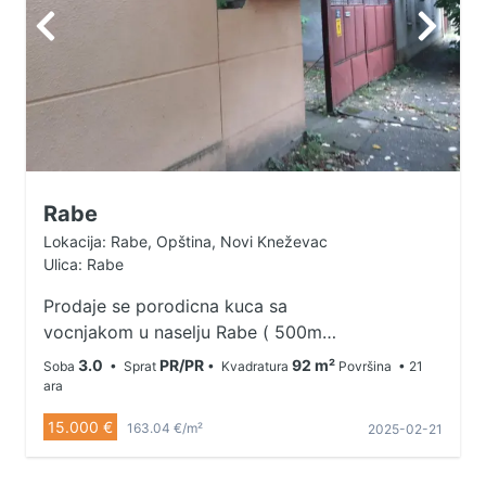
Rabe
Lokacija: Rabe, Opština, Novi Kneževac
Ulica: Rabe
Prodaje se porodicna kuca sa
vocnjakom u naselju Rabe ( 500m
od granicnog prelaza sa
3.0
PR/PR
92 m²
Soba
• Sprat
• Kvadratura
Površina
• 21
Madjarskom i Ruminijom ) , kuca je
ara
92m² na placu od 2125m² Kuca
15.000 €
163.04 €/m²
2025-02-21
adaptirana 2020.godine ( nova
krovna konstrukcija sa crepom, i