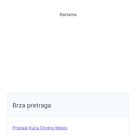
komplet elektro instalacija ).
Gradska voda i buseni bunar.
Reklama
Kanalizacija-septicka jama. Vocnjak
sa 50ak stabala kasije, 5 stabala
sljive i 5 stabala dunje. Cena 15ooo
e. Kontakt Juhas Rodolf
0638665974
Brza pretraga
Prodaja Kuća Okolno Mesto