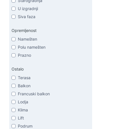
Starogradnja
U izgradnji
Siva faza
Opremljenost
Namešten
Polu namešten
Prazno
Ostalo
Terasa
Balkon
Francuski balkon
Lodja
Klima
Lift
Podrum