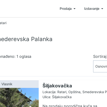
Prodaja
Izdavanje
atari
mederevska Palanka
onađeno: 1 oglasa
Sortira
Vlasnik
Šiljakovačka
Lokacija: Ratari, Opština, Smederevska 
Ulica: Šiljakovačka
Na prodaju porodična kuća sa