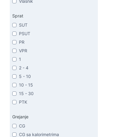
Vlasnik
Sprat
SUT
PSUT
PR
VPR
1
2 - 4
5 - 10
10 - 15
15 - 30
PTK
Grejanje
CG
CG sa kalorimetrima