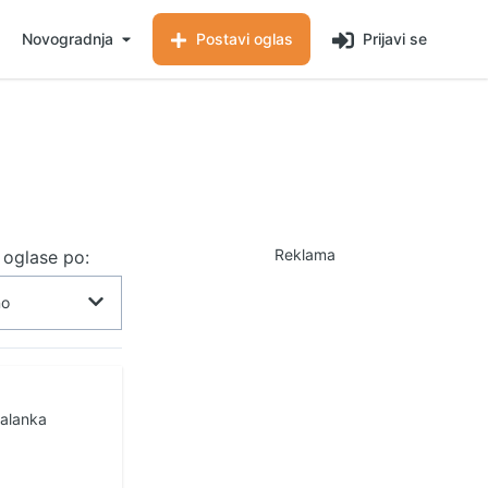
Novogradnja
Postavi oglas
Prijavi se
Reklama
j oglase po:
Palanka