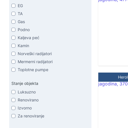
EG
TA
Gas
Podno
Kaljeva peć
Kamin
Norveški radijatori
Mermerni radijatori
Toplotne pumpe
Hero
Stanje objekta
Luksuzno
Renovirano
Izvorno
Za renoviranje