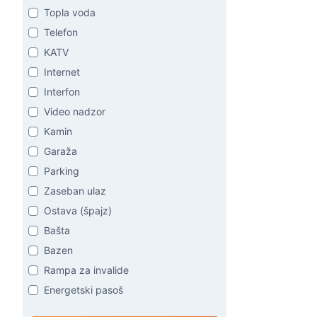
Topla voda
Telefon
KATV
Internet
Interfon
Video nadzor
Kamin
Garaža
Parking
Zaseban ulaz
Ostava (špajz)
Bašta
Bazen
Rampa za invalide
Energetski pasoš