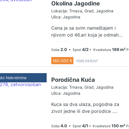
Okolina Jagodine
Lokacija: Trnava, Grad, Jagodina
Ulica: Jagodina
Cena je sa svim nameštajem i
njivom od 46.ari koja je odmah
pored placa. Nova kuća građena
2008.godine, izolacija, fasada,
2.0
4/2
169 m²
Soba
• Sprat
• Kvadratura
P
asfalt do kuće(2 km od centra
180.000 €
1065.09 €/m²
grada), grejanje na gas i sanitarna
voda, behaton ploče, tarket,
trofazna struja, hidrofor, gradska
ldo Nekretnine
Porodična Kuća
voda, kanalizacija i sengrup.I
Lokacija: Trnava, Grad, Jagodina
kompletan nameštaj ulazi u cenu.
Ulica: Jagodina
Plac lepog, četvrtastog oblika. U
donjem delu je poslovni prostor, a
Kuca sa dva ulaza, pogodna za
na spratu stambeni koji se sastoji
zivot jedne ili dve porodice .
od 2 spavaće sobe, dnevnog
Poseduje veliki dnevni boravak,
boravka,kuhinje sa trpezarijom,
cetiri spavace sobe, kupatilo. Ista
4.0
4/1
150 m²
Soba
• Sprat
• Kvadratura
P