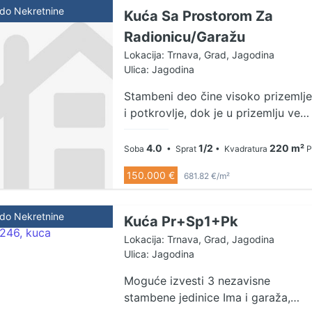
ldo Nekretnine
Kuća Sa Prostorom Za
Radionicu/Garažu
Lokacija: Trnava, Grad, Jagodina
Ulica: Jagodina
Stambeni deo čine visoko prizemlje
i potkrovlje, dok je u prizemlju veći
prostor koji se može adaptirati za
radionicu. Grejanje struja, gas,
4.0
1/2
220 m²
Soba
• Sprat
• Kvadratura
P
mogućnost za čvrsto gorivo
150.000 €
681.82 €/m²
ldo Nekretnine
Kuća Pr+Sp1+Pk
Lokacija: Trnava, Grad, Jagodina
Ulica: Jagodina
Moguće izvesti 3 nezavisne
stambene jedinice Ima i garaža,