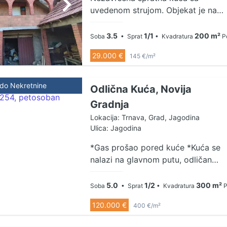
uvedenom strujom. Objekat je na
deset metra od glavnog puta, i
moguce je da zive dve porodice
3.5
1/1
200 m²
Soba
• Sprat
• Kvadratura
P
odvojeno. Vlasnici raspoloženi za
29.000 €
145 €/m²
svaki dogovor.
ldo Nekretnine
Odlična Kuća, Novija
Gradnja
Lokacija: Trnava, Grad, Jagodina
Ulica: Jagodina
*Gas prošao pored kuće *Kuća se
nalazi na glavnom putu, odličan
prilaz placu i kući *Kuća je useljiva i
u super stanju
5.0
1/2
300 m²
Soba
• Sprat
• Kvadratura
P
120.000 €
400 €/m²