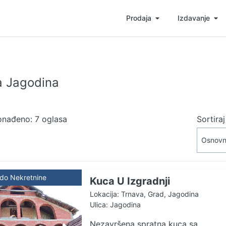
Prodaja
Izdavanje
a Jagodina
onađeno: 7 oglasa
Sortira
ldo Nekretnine
Kuca U Izgradnji
Lokacija: Trnava, Grad, Jagodina
Ulica: Jagodina
Nezavršena spratna kuca sa