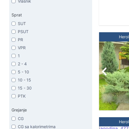
Vlasnik
Sprat
SUT
PSUT
Hero
PR
VPR
1
2 - 4
5 - 10
10 - 15
15 - 30
PTK
Grejanje
CG
Hero
CG sa kalorimetrima