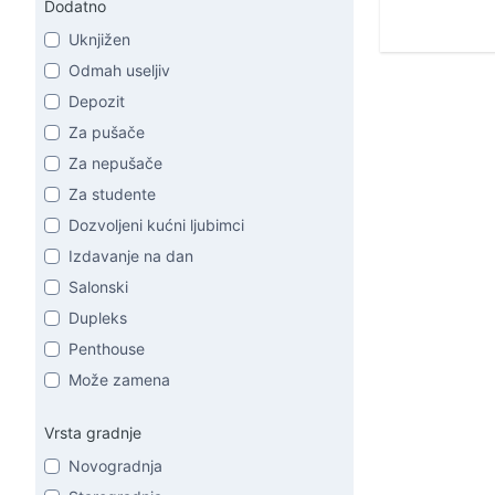
Dodatno
Uknjižen
Odmah useljiv
Depozit
Za pušače
Za nepušače
Za studente
Dozvoljeni kućni ljubimci
Izdavanje na dan
Salonski
Dupleks
Penthouse
Može zamena
Vrsta gradnje
Novogradnja