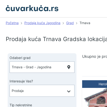
Početna
Prodaja kuća Jagodina
Grad
Trnava
Prodaja kuća Trnava Gradska lokacij
Ukupno je pr
Odaberi grad
Interesuje Vas?
Hero
Tip nekretnine