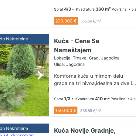
podrum, pomoćna zgrada. Odlična,
useljiva kuća Grejanje u celoj kuci
4/3
360 m²
Sprat
• Kvadratura
Površina
• 5 
(CG)
200.000 €
555.56 €/m²
ldo Nekretnine
Kuća - Cena Sa
Nameštajem
Lokacija: Trnava, Grad, Jagodina
Ulica: Jagodina
Komforna kuća u mirnom delu
grada na tri nivoa,idealna za dve ili
tri porodice.Ima i useljiv pomoćni
objekat veličine garsonjere.Grejanje
1/3
410 m²
Sprat
• Kvadratura
Površina
• 4 a
je na gas,unutrašnja i spoljna
150.000 €
365.85 €/m²
izolacija.Cena je sa kompletnim
nameštajem. 065/8222-442
065/8222-441 035/8222-441
ldo Nekretnine
Kuća Novije Gradnje,