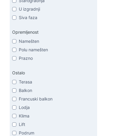
Starogradnja
U izgradnji
Siva faza
Opremljenost
Namešten
Polu namešten
Prazno
Ostalo
Terasa
Balkon
Francuski balkon
Lodja
Klima
Lift
Podrum