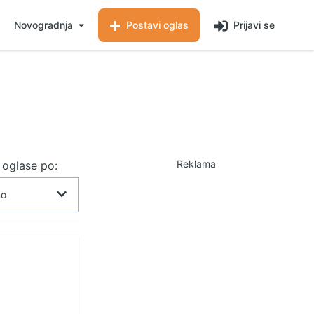
Novogradnja
Postavi oglas
Prijavi se
Reklama
j oglase po: