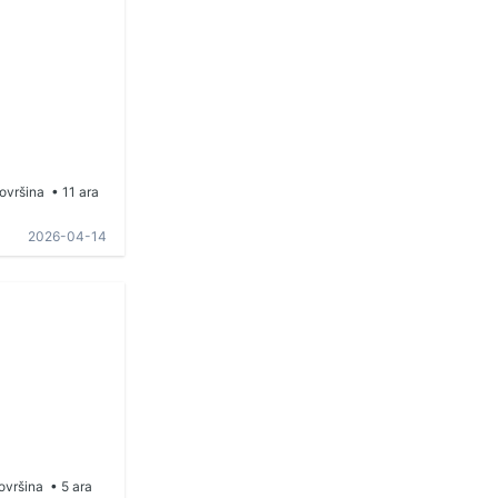
ovršina
• 11 ara
2026-04-14
ovršina
• 5 ara