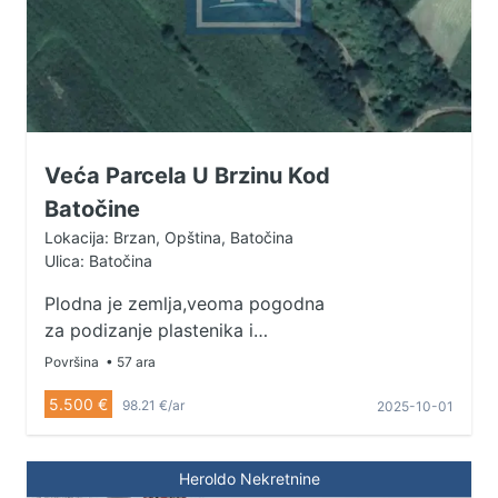
Veća Parcela U Brzinu Kod
Batočine
Lokacija: Brzan, Opština, Batočina
Ulica: Batočina
Plodna je zemlja,veoma pogodna
za podizanje plastenika i
poljoprivrednih kultura,sadnju voća
Površina
• 57 ara
i povrća. Parcela je jedna celina Za
5.500 €
98.21 €/ar
2025-10-01
više informacija kontakt
0658222445
Heroldo Nekretnine