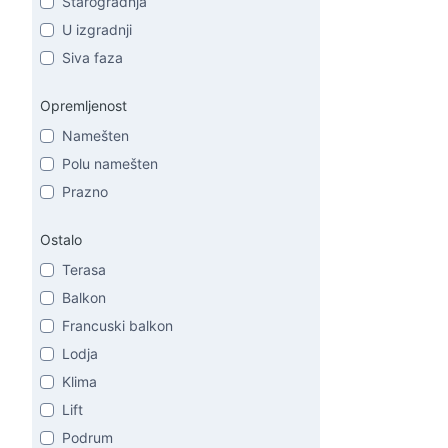
Starogradnja
U izgradnji
Siva faza
Opremljenost
Namešten
Polu namešten
Prazno
Ostalo
Terasa
Balkon
Francuski balkon
Lodja
Klima
Lift
Podrum