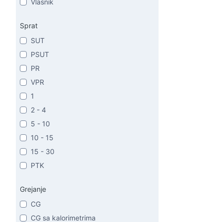
Vlasnik
Sprat
SUT
PSUT
PR
VPR
1
2 - 4
5 - 10
10 - 15
15 - 30
PTK
Grejanje
CG
CG sa kalorimetrima