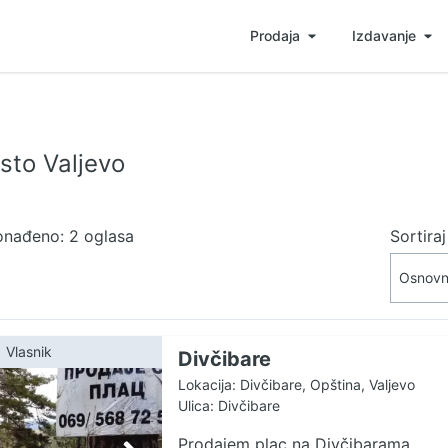
Prodaja
Izdavanje
sto Valjevo
onađeno: 2 oglasa
Sortira
Vlasnik
Divčibare
Lokacija: Divčibare, Opština, Valjevo
Ulica: Divčibare
Prodajem plac na Divčibarama,