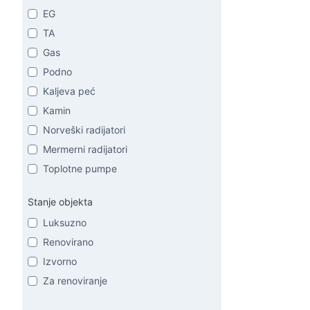
EG
TA
Gas
Podno
Kaljeva peć
Kamin
Norveški radijatori
Mermerni radijatori
Toplotne pumpe
Stanje objekta
Luksuzno
Renovirano
Izvorno
Za renoviranje