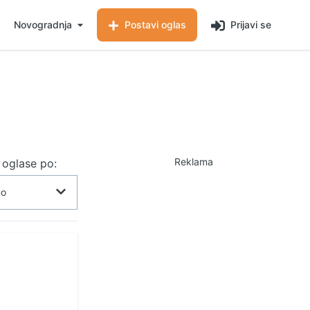
Novogradnja
Postavi oglas
Prijavi se
Reklama
j oglase po: