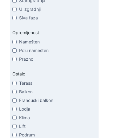
Starogradnja
U izgradnji
Siva faza
Opremljenost
Namešten
Polu namešten
Prazno
Ostalo
Terasa
Balkon
Francuski balkon
Lodja
Klima
Lift
Podrum