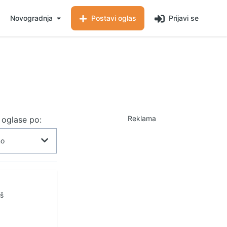
Novogradnja
Postavi oglas
Prijavi se
Reklama
j oglase po:
iš