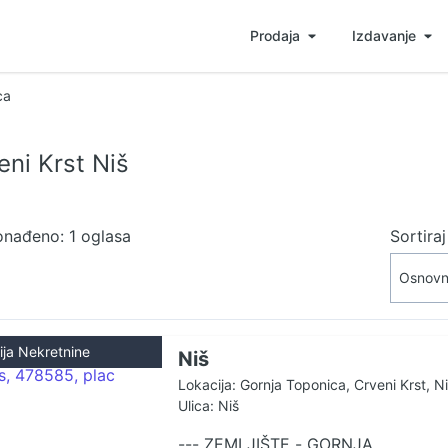
Prodaja
Izdavanje
ca
ni Krst Niš
onađeno: 1 oglasa
Sortira
ija Nekretnine
Niš
Lokacija: Gornja Toponica, Crveni Krst, N
Ulica: Niš
--- ZEMLJIŠTE - GORNJA