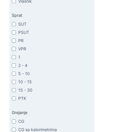
Vlasnik
Sprat
SUT
PSUT
PR
VPR
1
2 - 4
5 - 10
10 - 15
15 - 30
PTK
Grejanje
CG
CG sa kalorimetrima