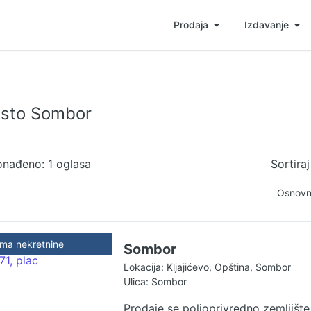
Prodaja
Izdavanje
esto Sombor
onađeno: 1 oglasa
Sortira
ma nekretnine
Sombor
Lokacija: Kljajićevo, Opština, Sombor
Ulica: Sombor
Prodaje se poljoprivredno zemljište