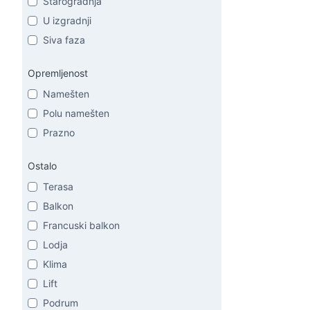
Starogradnja
U izgradnji
Siva faza
Opremljenost
Namešten
Polu namešten
Prazno
Ostalo
Terasa
Balkon
Francuski balkon
Lodja
Klima
Lift
Podrum