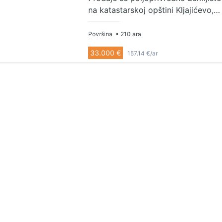
na katastarskoj opštini Kljajićevo,
veličine 21.638m2 uknjiženo kao
njiva 3,4 i 5 klase.
Površina
• 210 ara
33.000 €
157.14 €/ar