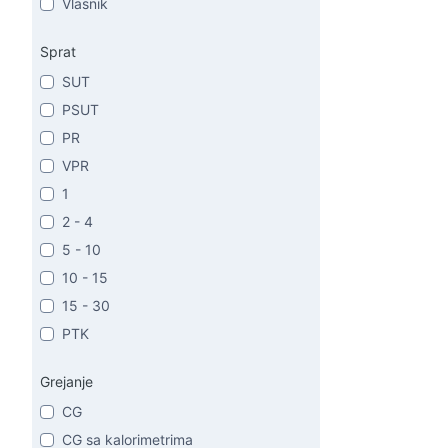
Vlasnik
Sprat
SUT
PSUT
PR
VPR
1
2 - 4
5 - 10
10 - 15
15 - 30
PTK
Grejanje
CG
CG sa kalorimetrima