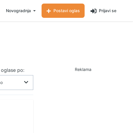
Novogradnja
Postavi oglas
Prijavi se
Reklama
j oglase po: