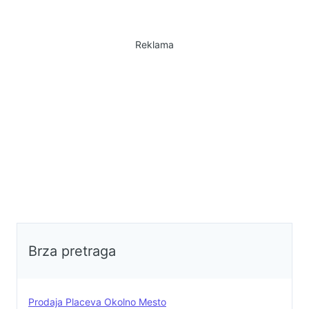
placa, koji se nalazi u prirodi sa
pogledom na šumicu i livadu, 500m
do samoposluge, 500m do
Reklama
osnovne škole, 800m do Doma
zdravlja i apoteke, mogućnost
priključivanja na vrlo brz internet.
Veličina placeva: 5 ari ili 7,5 ari, a
postoji mogućnost spajanja dva ili
više placeva. Cena po aru: EUR
1,000.Kontakt:063367887
Brza pretraga
Prodaja Placeva Okolno Mesto