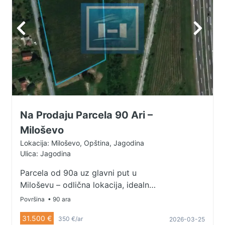
Na Prodaju Parcela 90 Ari –
Miloševo
Lokacija: Miloševo, Opština, Jagodina
Ulica: Jagodina
Parcela od 90a uz glavni put u
Miloševu – odlična lokacija, idealna
za gradnju, investiciju ili poslovni
Površina
• 90 ara
objekat. Prilaz direktno sa asfalta.
31.500 €
350 €/ar
2026-03-25
Retka prilika – vredi pogledati!