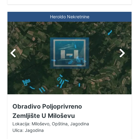
064/8-312-063 065/8-222-441
035/8-222-441
Heroldo Nekretnine
Obradivo Poljoprivreno
Zemljište U Miloševu
Lokacija: Miloševo, Opština, Jagodina
Ulica: Jagodina