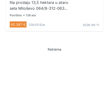
Na prodaju 13,5 hektara u ataru
sela Miloševo 064/8-312-063
065/8-222-441 035/8-222-441
Površina
• 136 ara
45.367 €
336.05 €/ar
2026-06-11
Reklama