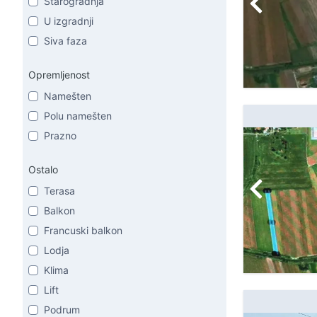
Starogradnja
U izgradnji
Siva faza
Opremljenost
Namešten
Polu namešten
Prazno
Ostalo
Terasa
Balkon
Francuski balkon
Lodja
Klima
Lift
Podrum