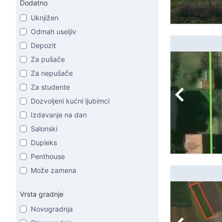
Dodatno
Uknjižen
Odmah useljiv
Depozit
Za pušače
Za nepušače
Za studente
Dozvoljeni kućni ljubimci
Izdavanje na dan
Salonski
Dupleks
Penthouse
Može zamena
Vrsta gradnje
Novogradnja