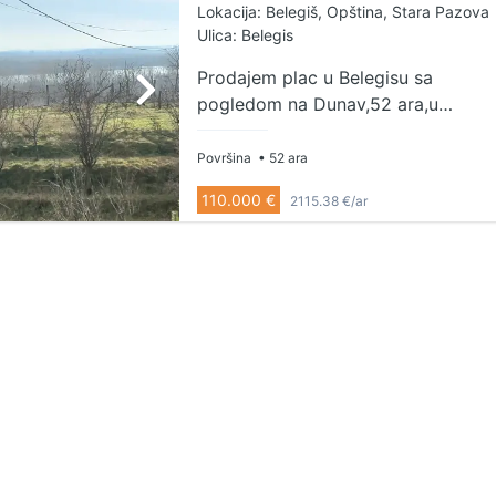
Lokacija: Belegiš, Opština, Stara Pazova
Ulica: Belegis
Prodajem plac u Belegisu sa
pogledom na Dunav,52 ara,u
gradjevinskoj zoni,vlasnik 1/1...Cena
110.000E .. Kontakt 064/142-23-31
Površina
• 52 ara
110.000 €
2115.38 €/ar