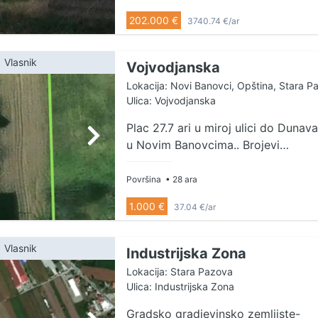
izlazom na glavnu ulicu, dimenzija
202.000 €
3740.74 €/ar
26x210 metara. Na placu je
sprovedena struja i voda. Nalazi se
u neposrednoj blizini autoputa E-
Vlasnik
Vojvodjanska
75 i okolnih naselja. Postoji
Lokacija: Novi Banovci, Opština, Stara P
mogućnost kupovine susednog
Ulica: Vojvodjanska
placa. Uknjižen na 5468m2.
Plac 27.7 ari u miroj ulici do Dunava
Agencijska provizija 2%. Agent
u Novim Banovcima.. Brojevi
Goran Đurković: 062/655-113
parcela 608, 607/1, 109/1. Kontakt
(licenca br. 4453)
0638841969
Površina
• 28 ara
1.000 €
37.04 €/ar
Vlasnik
Industrijska Zona
Lokacija: Stara Pazova
Ulica: Industrijska Zona
Gradsko gradjevinsko zemljiste-