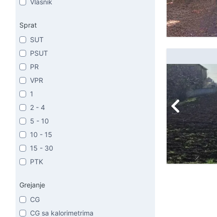
Vlasnik
Sprat
SUT
PSUT
PR
VPR
1
2 - 4
5 - 10
10 - 15
15 - 30
PTK
Grejanje
CG
CG sa kalorimetrima