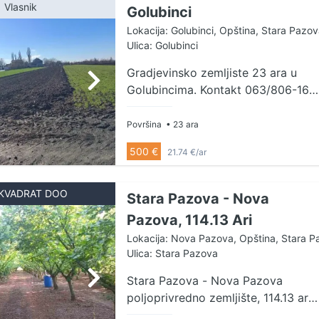
lokaciju izdati su lokacijski uslovi.
Vlasnik
Golubinci
Nalazi se u zoni porodičnog
Lokacija: Golubinci, Opština, Stara Pazov
stanovanja, sa dozvoljenom
Ulica: Golubinci
spratnošću P+1+PK i indeksom
Gradjevinsko zemljiste 23 ara u
zauzetosti 60%. Predstavlja
Golubincima. Kontakt 063/806-16-
izuzetnu investicionu priliku za
13
izgradnju stambenog kompleksa u
nizu, što je prikazanom na
Površina
• 23 ara
fotografijama, ali je pogodno i za
500 €
21.74 €/ar
drugu namenu s obzirom na to da
se nalazi u okviru blokova
planiranih za novo porodično
KVADRAT DOO
Stara Pazova - Nova
stanovanje. Uknjižen na 9185m2.
Pazova, 114.13 Ari
Agencijska provizija 2% Agent:
Lokacija: Nova Pazova, Opština, Stara P
Vladimir Nikolić 065/27-10-107
Ulica: Stara Pazova
(licenca br. 6571)
Stara Pazova - Nova Pazova
poljoprivredno zemljište, 114.13 ari
Na prodaju izuzetno uređeno