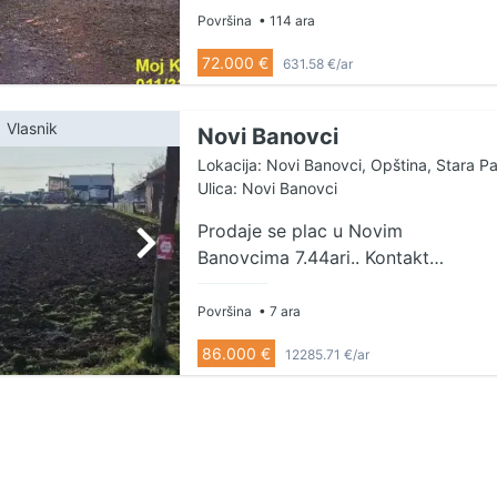
poljoprivredno zemljište, plantaža
Površina
• 114 ara
lešnika sa 550 stabala u punom
72.000 €
631.58 €/ar
rodu (16 godina stara). Ograđeno,
sa lepim pristupom, bunarom na
placu i navodnjavanjem kap po
Vlasnik
Novi Banovci
kap. Izuzetna prilika za mlade
Lokacija: Novi Banovci, Opština, Stara P
ljude! Uknjiženo na 114.13 ari.
Ulica: Novi Banovci
Agencijska provizija 2% Agent
Prodaje se plac u Novim
Verica Simović 060/30-37-997
Banovcima 7.44ari.. Kontakt
(licenca br. 2280)
069/341-26-55
Površina
• 7 ara
86.000 €
12285.71 €/ar