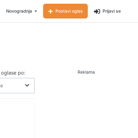
Novogradnja
Postavi oglas
Prijavi se
Reklama
j oglase po: