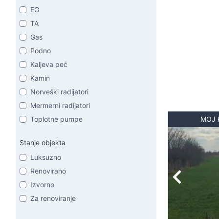
EG
TA
Gas
Podno
Kaljeva peć
Kamin
Norveški radijatori
Mermerni radijatori
Toplotne pumpe
MOJ 
Stanje objekta
Luksuzno
Renovirano
Izvorno
Za renoviranje