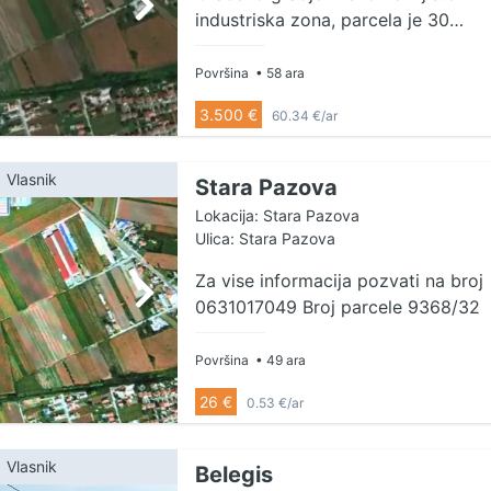
industriska zona, parcela je 30
x190 metara nalazi se na krivini
izlaz iz Stare Pazove ka Indjiji 100
Površina
• 58 ara
metara od asfalta. Ima tri izlaza
3.500 €
60.34 €/ar
dva sa jedne i jedan sa druge
strane parcele na trećoj slici u
oglasu se vidi da treba da prodje
Vlasnik
Stara Pazova
put paralelno sa parcelom sa
Lokacija: Stara Pazova
kružnim tokom saobraćaja. Može i
Ulica: Stara Pazova
na pola da se podeli. Cena je po
Za vise informacija pozvati na broj
aru. Kontakt 0641472378
0631017049 Broj parcele 9368/32
Površina
• 49 ara
26 €
0.53 €/ar
Vlasnik
Belegis