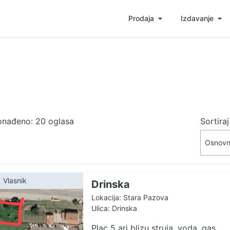
Prodaja
Izdavanje
onađeno: 20 oglasa
Sortira
Vlasnik
Drinska
Lokacija: Stara Pazova
Ulica: Drinska
Plac 5 ari blizu struja, voda, gas.