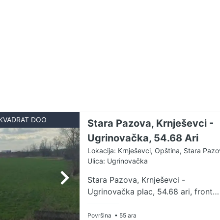
KVADRAT DOO
Stara Pazova, Krnješevci -
Ugrinovačka, 54.68 Ari
Lokacija: Krnješevci, Opština, Stara Paz
Ulica: Ugrinovačka
Stara Pazova, Krnješevci -
Ugrinovačka plac, 54.68 ari, front
prema ulici 26 metara Prodaje se
plac u centru Krnješevaca, sa
Površina
• 55 ara