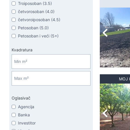
Troiposoban (3.5)
četvorosoban (4.0)
četvoroiposoban (4.5)
Petosoban (5.0)
Petosoban i veći (5+)
Kvadratura
MOJ 
Oglasivač
Agencija
Banka
Investitor