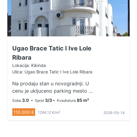
Ugao Brace Tatic I Ive Lole
Ribara
Lokacija: Kikinda
Ulica: Ugao Brace Tatic I Ive Lole Ribara
Na prodaju stan u novogradnji. U
cenu je ukljuceno parking mesto u
dvoristu zgrade. Velika terasa sa
3.0
3/3
85 m²
Soba
• Sprat
• Kvadratura
pogledom. Zgrada sa ukupno 9
110.000 €
stanova. Sopstveno centralno
1294.12 €/m²
2026-05-14
grejanje( nije prikaceno na gradsko
grejanje) placa se samo u sezoni.
Kontakt 063/524-439