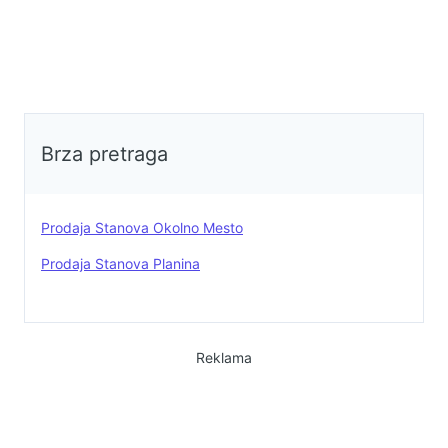
biti udaljena svega otprilike
300m.Kontakt: 0612227388
Brza pretraga
Prodaja Stanova Okolno Mesto
Prodaja Stanova Planina
Reklama