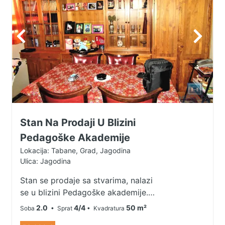
pogledom, kupatilo i dnevni
boravak sa kuhinjom. Ima parking
mesto. Za više informacija i
zakazivanje nazovite nas!! 035/8-
222-441 065/8-222-441
Stan Na Prodaji U Blizini
Pedagoške Akademije
Lokacija: Tabane, Grad, Jagodina
Ulica: Jagodina
Stan se prodaje sa stvarima, nalazi
se u blizini Pedagoške akademije.
Uknjižena kvadratura se odnosi na
2.0
4/4
50 m²
Soba
• Sprat
• Kvadratura
starogadnju ,ne računajući