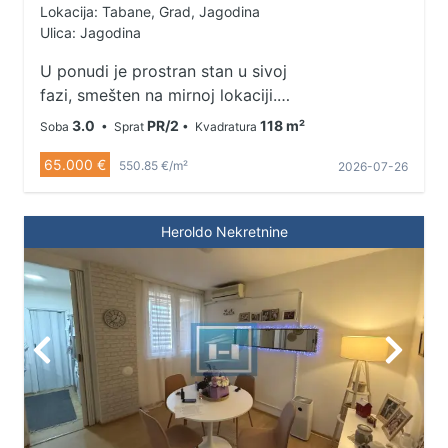
Lokacija: Tabane, Grad, Jagodina
Ulica: Jagodina
U ponudi je prostran stan u sivoj
fazi, smešten na mirnoj lokaciji.
Stan poseduje garažu i podrum,
3.0
PR/2
118 m²
Soba
• Sprat
• Kvadratura
dok prizemlje čine dve
65.000 €
funkcionalne prostorije. Na spratu
550.85 €/m²
2026-07-26
se nalaze kupatilo i još dve
prostorije. Vertikala je samo
Heroldo Nekretnine
ozidana, što omogućava
eventualne korekcije i
prilagođavanje prostora po vašoj
meri. Savršena prilika da kreirate
dom ili investiciju po sopstvenom
ukusu. 064/8-312-063 065/8-222-
441 035/8-222-441