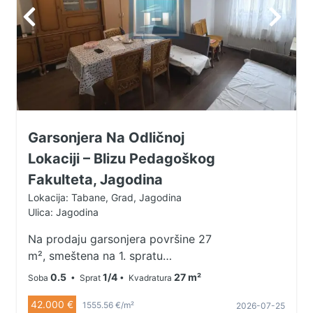
Garsonjera Na Odličnoj
Lokaciji – Blizu Pedagoškog
Fakulteta, Jagodina
Lokacija: Tabane, Grad, Jagodina
Ulica: Jagodina
Na prodaju garsonjera površine 27
m², smeštena na 1. spratu
stambene zgrade, na odličnoj
0.5
1/4
27 m²
Soba
• Sprat
• Kvadratura
lokaciji u neposrednoj blizini
42.000 €
Pedagoškog fakulteta. Stan je
1555.56 €/m²
2026-07-25