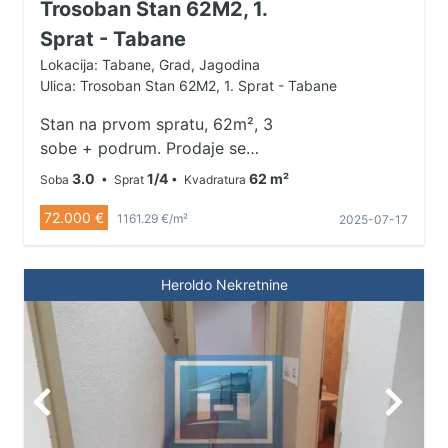
Trosoban Stan 62M2, 1.
Sprat - Tabane
Lokacija: Tabane, Grad, Jagodina
Ulica: Trosoban Stan 62M2, 1. Sprat - Tabane
Stan na prvom spratu, 62m², 3
sobe + podrum. Prodaje se
trosoban stan površine 62m² na
3.0
1/4
62 m²
Soba
• Sprat
• Kvadratura
prvom spratu stambene zgrade, sa
72.000 €
odvojenom prostorom za kuhinju,
1161.29 €/m²
2025-07-17
terasom i podrumom od 8m². Stan
se nalazi u mirnom delu grada,
Heroldo Nekretnine
okružen zelenilom – idealno za
porodičan život. Lokacijski odlično
pozicioniran: u neposrednoj blizini
supermarketa Maxi (1 min), škole
(7,8 min) i centra grada (10 min).
Sve na dohvat ruke, a opet u
prijatnom i tihom okruženju. Zvati