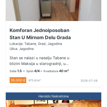
posle 16h Uroš - 064 410 8008
Komforan Jednoiposoban
Stan U Mirnom Delu Grada
Lokacija: Tabane, Grad, Jagodina
Ulica: Jagodina
Stan se nalazi u naselju Tabane u
blizini Maksija u starogradnji, u
mirnom delu grada okružen
1.5
4/4
40 m²
Soba
• Sprat
• Kvadratura
zelenilom. Očuvan stan, sa idealnim
39.000 €
rasporedom i prodaje se sa
975 €/m²
2026-07-08
nameštajem, takođe idealan i za
izdavanje. Od prostorija poseduje
Heroldo Nekretnine
prostran hodnik, spavaću sobu
koja izlazi na terasu sa prelepim