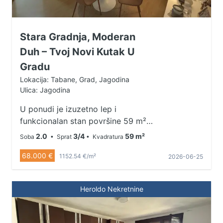
Stara Gradnja, Moderan
Duh – Tvoj Novi Kutak U
Gradu
Lokacija: Tabane, Grad, Jagodina
Ulica: Jagodina
U ponudi je izuzetno lep i
funkcionalan stan površine 59 m²,
smešten na trećem spratu u zgradi
2.0
3/4
59 m²
Soba
• Sprat
• Kvadratura
starije, kvalitetne gradnje. Zgrada
68.000 €
nema lift, ali spratnost je veoma
1152.54 €/m²
2026-06-25
prijatna za svakodnevno korišćenje
jer nema napornih stepenica. Stan
Heroldo Nekretnine
je kompletno renoviran, sa novom
električnom instalacijom, što
budućem vlasniku pruža sigurnost i