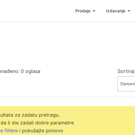
Prodaja
Izdavanje
onađeno: 0 oglasa
Sortira
ltata za zadatu pretragu.
 da li ste zadali dobre parametre
e filtere
i pokušajte ponovo