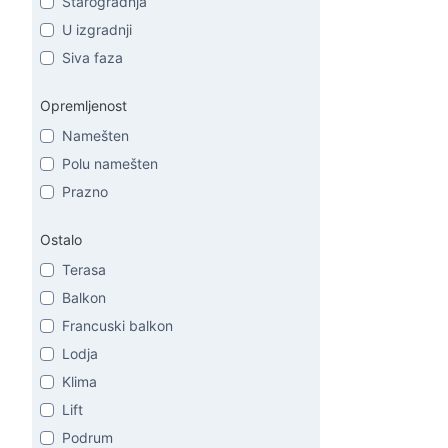
Starogradnja
U izgradnji
Siva faza
Opremljenost
Namešten
Polu namešten
Prazno
Ostalo
Terasa
Balkon
Francuski balkon
Lodja
Klima
Lift
Podrum