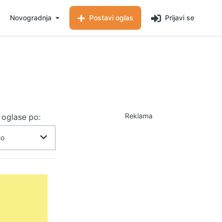
Novogradnja
Postavi oglas
Prijavi se
Reklama
j oglase po: