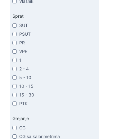
Vlasnik
Sprat
SUT
PSUT
PR
VPR
1
2 - 4
5 - 10
10 - 15
15 - 30
PTK
Grejanje
CG
CG sa kalorimetrima