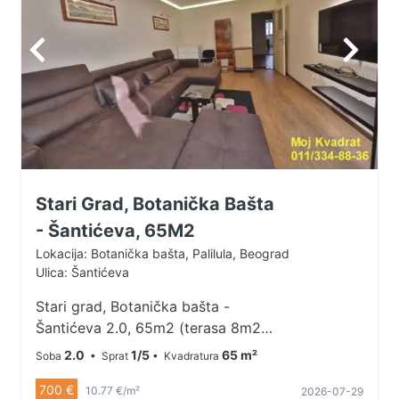
Stari Grad, Botanička Bašta
- Šantićeva, 65M2
Lokacija: Botanička bašta, Palilula, Beograd
Ulica: Šantićeva
Stari grad, Botanička bašta -
Šantićeva 2.0, 65m2 (terasa 8m2),
TA, tri inverter klime, 1/5 Između
2.0
1/5
65 m²
Soba
• Sprat
• Kvadratura
Budimske ulice i Gundulićevog
700 €
venca, na nekoliko minuta od
10.77 €/m²
2026-07-29