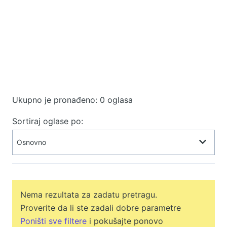
Ukupno je pronađeno: 0 oglasa
Sortiraj oglase po:
Nema rezultata za zadatu pretragu.
Proverite da li ste zadali dobre parametre
Poništi sve filtere
i pokušajte ponovo