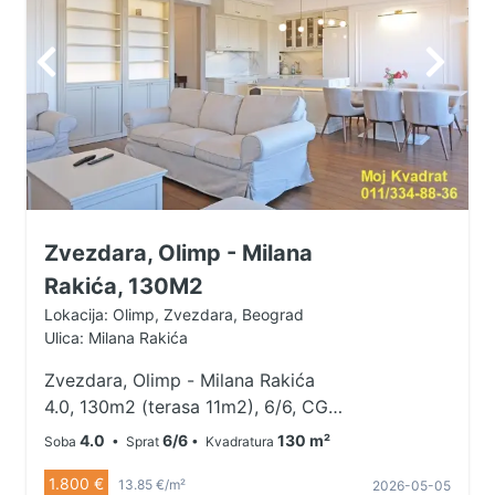
Zvezdara, Olimp - Milana
Rakića, 130M2
Lokacija: Olimp, Zvezdara, Beograd
Ulica: Milana Rakića
Zvezdara, Olimp - Milana Rakića
4.0, 130m2 (terasa 11m2), 6/6, CG
sa kalorimetrima, lift, telefon,
4.0
6/6
130 m²
Soba
• Sprat
• Kvadratura
interfon, garaža Izdaje se odličan
1.800 €
četvorosoban stan u novijoj zgradi
13.85 €/m²
2026-05-05