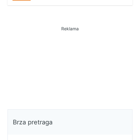
visokog kvaliteta. Kompletno je
opremljen i namešten po meri.
Minimalni period zakupa je godinu
dana. Obavezan depozit u visini
Reklama
jedne mesečne zakupnine. Nisu
dozvoljeni kućni ljubimci. U cenu
zakupa je uračunato i garažno
mesto. Agencijska provizija u
skladu sa Opštim uslovima
poslovanja. Agent Jelena Ninković
Brza pretraga