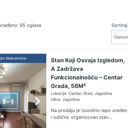
onađeno: 95 oglasa
Sortira
ldo Nekretnine
Stan Koji Osvaja Izgledom,
A Zadržava
Funkcionalnošću – Centar
Grada, 56M²
Lokacija: Centar, Grad, Jagodina
Ulica: Jagodina
Na prodaju je izuzetno lepo uređen
i odlično organizovan stan
površine 56m², smešten na drugom