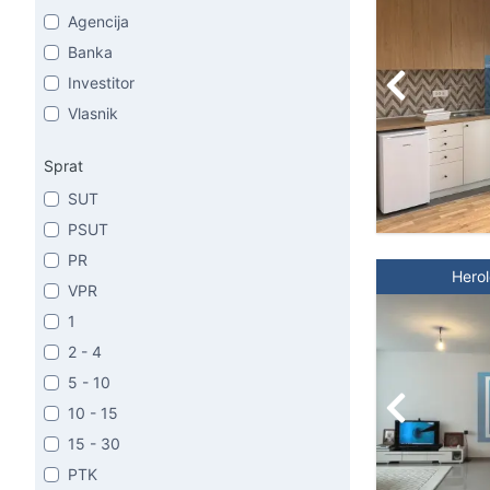
Agencija
Banka
Investitor
Vlasnik
Sprat
SUT
PSUT
PR
Hero
VPR
1
2 - 4
5 - 10
10 - 15
15 - 30
PTK