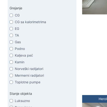
Grejanje
CG
CG sa kalorimetrima
EG
TA
Gas
Podno
Kaljeva peć
Kamin
Norveški radijatori
Mermerni radijatori
Toplotne pumpe
Stanje objekta
Hero
Luksuzno