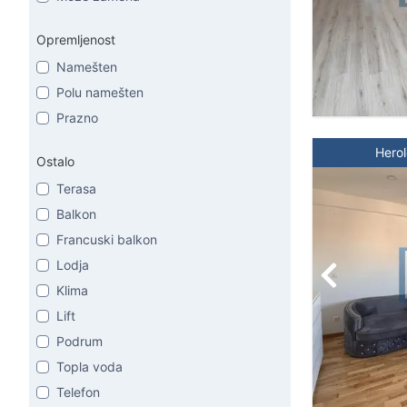
Opremljenost
Namešten
Polu namešten
Prazno
Hero
Ostalo
Terasa
Balkon
Francuski balkon
Lodja
Klima
Lift
Podrum
Topla voda
Telefon