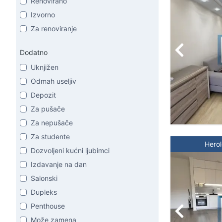
Renovirano
Izvorno
Za renoviranje
Dodatno
Uknjižen
Odmah useljiv
Depozit
Za pušače
Za nepušače
Za studente
Hero
Dozvoljeni kućni ljubimci
Izdavanje na dan
Salonski
Dupleks
Penthouse
Može zamena