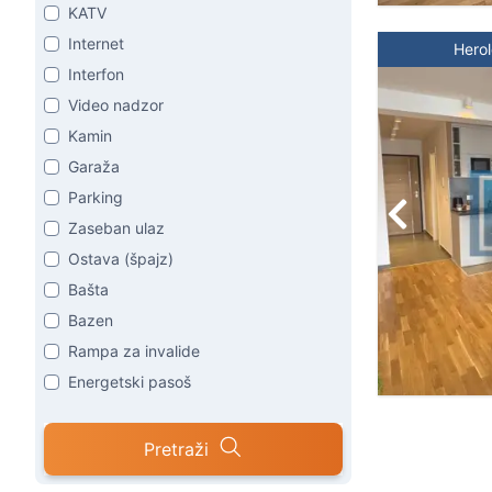
KATV
Internet
Hero
Interfon
Video nadzor
Kamin
Garaža
Parking
Zaseban ulaz
Ostava (špajz)
Bašta
Bazen
Rampa za invalide
Energetski pasoš
Pretraži